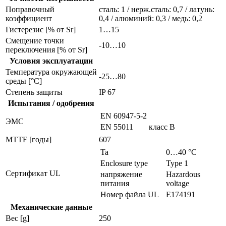
Поправочный
сталь: 1 / нерж.сталь: 0,7 / латунь:
коэффициент
0,4 / алюминий: 0,3 / медь: 0,2
Гистерезис [% от Sr]
1…15
Смещение точки
-10…10
переключения [% от Sr]
Условия эксплуатации
Температура окружающей
-25…80
среды [°C]
Степень защиты
IP 67
Испытания / одобрения
EN 60947-5-2
ЭMC
EN 55011
класс B
MTTF [годы]
607
Ta
0…40 °C
Enclosure type
Type 1
Сертификат UL
напряжение
Hazardous
питания
voltage
Номер файла UL
E174191
Механические данные
Вес [g]
250