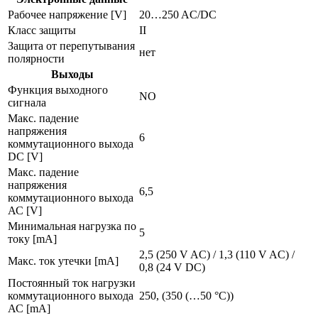
Рабочее напряжение [V]
20…250 AC/DC
Класс защиты
II
Защита от перепутывания
нет
полярности
Выходы
Функция выходного
NO
сигнала
Макс. падение
напряжения
6
коммутационного выхода
DC [V]
Макс. падение
напряжения
6,5
коммутационного выхода
АС [V]
Минимальная нагрузка по
5
току [mA]
2,5 (250 V AC) / 1,3 (110 V AC) /
Макс. ток утечки [mA]
0,8 (24 V DC)
Постоянный ток нагрузки
коммутационного выхода
250, (350 (…50 °C))
АС [mA]