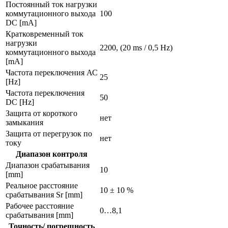
Постоянный ток нагрузки
коммутационного выхода
100
DC [mA]
Кратковременный ток
нагрузки
2200, (20 ms / 0,5 Hz)
коммутационного выхода
[mA]
Частота переключения АС
25
[Hz]
Частота переключения
50
DC [Hz]
Защита от короткого
нет
замыкания
Защита от перегрузок по
нет
току
Диапазон контроля
Диапазон срабатывания
10
[mm]
Реальное расстояние
10 ± 10 %
срабатывания Sr [mm]
Рабочее расстояние
0…8,1
срабатывания [mm]
Точность/ погрешность