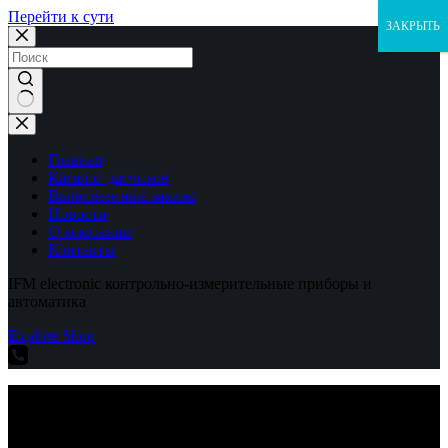
Перейти к сути
ЗАКРЫТЬ
Ничего
не
найдено
Главная
Каталог датчиков
Выполненные заказы
Новости
О компании
Контакты
IFM electronic контрольно-измерительные приборы и
автоматика
Explore Shop
IFM electronic контрольно-измерительные приборы и
автоматика