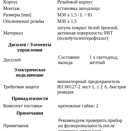
Корпус
Резьбовой корпус
Монтаж
установка заподлицо
Размеры [mm]
M30 x 1,5 / L = 81
Обозначение резьбы
M30 x 1,5
латунь покрыт белой бронзой,
Материал
активная поверхность: PBT
(полибутилентерефталат)
Дисплеи / Элементы
управления
Состояние
1 x светодиод,
Дисплей
выхода
жёлтый
Электрическое
подключение
миниатюрный предохранитель
Требуемая защита
IEC60127-2 лист 1, ≤ 2 A, быстрая
реакция
Принадлежности
Комплект поставки
крепежные гайки: 2
Примечания
Рекомендуем проверить прибор
Примечания
на функциональность после
короткого замыкания.