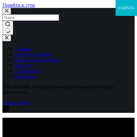
Перейти к сути
ЗАКРЫТЬ
Ничего
не
найдено
Главная
Каталог датчиков
Выполненные заказы
Новости
О компании
Контакты
IFM electronic контрольно-измерительные приборы и
автоматика
Explore Shop
IFM electronic контрольно-измерительные приборы и
автоматика