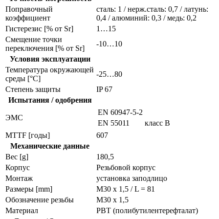
Поправочный
сталь: 1 / нерж.сталь: 0,7 / латунь:
коэффициент
0,4 / алюминий: 0,3 / медь: 0,2
Гистерезис [% от Sr]
1…15
Смещение точки
-10…10
переключения [% от Sr]
Условия эксплуатации
Температура окружающей
-25…80
среды [°C]
Степень защиты
IP 67
Испытания / одобрения
EN 60947-5-2
ЭMC
EN 55011
класс B
MTTF [годы]
607
Механические данные
Вес [g]
180,5
Корпус
Резьбовой корпус
Монтаж
установка заподлицо
Размеры [mm]
M30 x 1,5 / L = 81
Обозначение резьбы
M30 x 1,5
Материал
PBT (полибутилентерефталат)