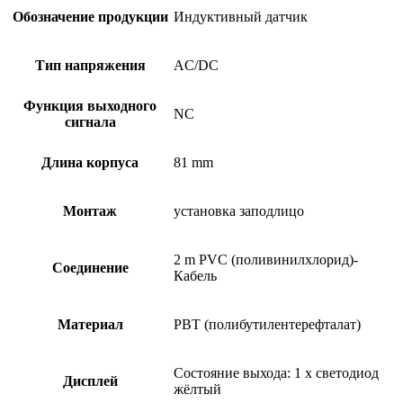
Обозначение продукции
Индуктивный датчик
Тип напряжения
AC/DC
Функция выходного
NC
сигнала
Длина корпуса
81 mm
Монтаж
установка заподлицо
2 m PVC (поливинилхлорид)-
Соединение
Кабель
Материал
PBT (полибутилентерефталат)
Состояние выхода: 1 x светодиод
Дисплей
жёлтый