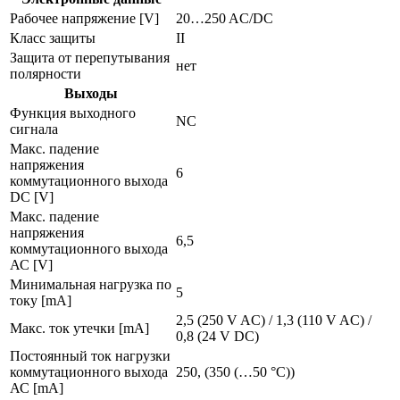
Рабочее напряжение [V]
20…250 AC/DC
Класс защиты
II
Защита от перепутывания
нет
полярности
Выходы
Функция выходного
NC
сигнала
Макс. падение
напряжения
6
коммутационного выхода
DC [V]
Макс. падение
напряжения
6,5
коммутационного выхода
АС [V]
Минимальная нагрузка по
5
току [mA]
2,5 (250 V AC) / 1,3 (110 V AC) /
Макс. ток утечки [mA]
0,8 (24 V DC)
Постоянный ток нагрузки
коммутационного выхода
250, (350 (…50 °C))
АС [mA]