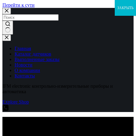
Перейти к сути
ЗАКРЫТЬ
Ничего
не
найдено
Главная
Каталог датчиков
Выполненные заказы
Новости
О компании
Контакты
IFM electronic контрольно-измерительные приборы и
автоматика
Explore Shop
IFM electronic контрольно-измерительные приборы и
автоматика