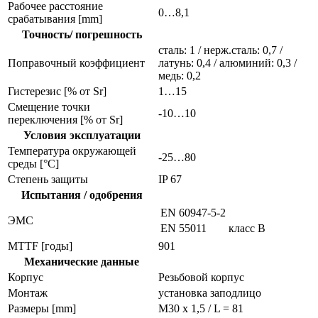
Рабочее расстояние
0…8,1
срабатывания [mm]
Точность/ погрешность
сталь: 1 / нерж.сталь: 0,7 /
Поправочный коэффициент
латунь: 0,4 / алюминий: 0,3 /
медь: 0,2
Гистерезис [% от Sr]
1…15
Смещение точки
-10…10
переключения [% от Sr]
Условия эксплуатации
Температура окружающей
-25…80
среды [°C]
Степень защиты
IP 67
Испытания / одобрения
EN 60947-5-2
ЭMC
EN 55011
класс B
MTTF [годы]
901
Механические данные
Корпус
Резьбовой корпус
Монтаж
установка заподлицо
Размеры [mm]
M30 x 1,5 / L = 81