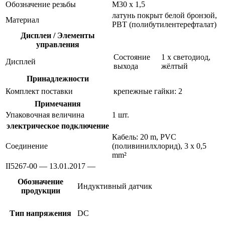
Обозначение резьбы
M30 x 1,5
латунь покрыт белой бронзой,
Материал
PBT (полибутилентерефталат)
Дисплеи / Элементы
управления
Состояние
1 x светодиод,
Дисплей
выхода
жёлтый
Принадлежности
Комплект поставки
крепежные гайки: 2
Примечания
Упаковочная величина
1 шт.
электрическое подключение
Кабель: 20 m, PVC
Соединение
(поливинилхлорид), 3 x 0,5
mm²
II5267-00 — 13.01.2017 —
Обозначение
Индуктивный датчик
продукции
Тип напряжения
DC