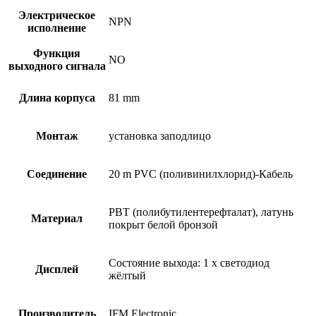
Электрическое
NPN
исполнение
Функция
NO
выходного сигнала
Длина корпуса
81 mm
Монтаж
установка заподлицо
Соединение
20 m PVC (поливинилхлорид)-Кабель
PBT (полибутилентерефталат), латунь
Материал
покрыт белой бронзой
Состояние выхода: 1 x светодиод
Дисплей
жёлтый
Производитель
IFM Electronic