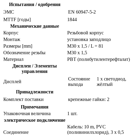
Испытания / одобрения
ЭMC
EN 60947-5-2
MTTF [годы]
1844
Механические данные
Корпус
Резьбовой корпус
Монтаж
установка заподлицо
Размеры [mm]
M30 x 1,5 / L = 81
Обозначение резьбы
M30 x 1,5
Материал
PBT (полибутилентерефталат)
Дисплеи / Элементы
управления
Состояние
1 x светодиод,
Дисплей
выхода
жёлтый
Принадлежности
Комплект поставки
крепежные гайки: 2
Примечания
Упаковочная величина
1 шт.
электрическое подключение
Кабель: 10 m, PVC
Соединение
(поливинилхлорид), 3 x 0,5