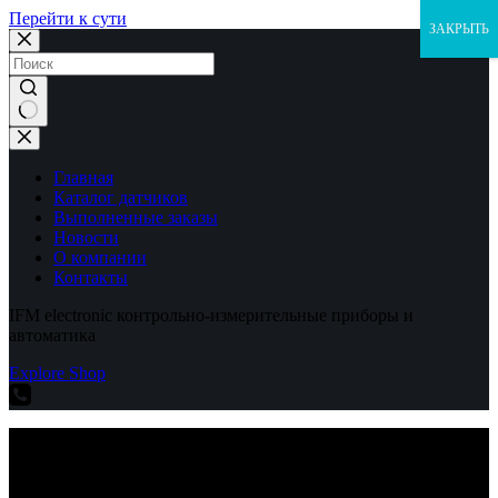
Перейти к сути
ЗАКРЫТЬ
Ничего
не
найдено
Главная
Каталог датчиков
Выполненные заказы
Новости
О компании
Контакты
IFM electronic контрольно-измерительные приборы и
автоматика
Explore Shop
IFM electronic контрольно-измерительные приборы и
автоматика