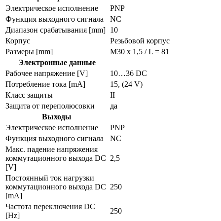
Электрическое исполнение
PNP
Функция выходного сигнала
NC
Диапазон срабатывания [mm]
10
Корпус
Резьбовой корпус
Размеры [mm]
M30 x 1,5 / L = 81
Электронные данные
Рабочее напряжение [V]
10…36 DC
Потребление тока [mA]
15, (24 V)
Класс защиты
II
Защита от переполюсовки
да
Выходы
Электрическое исполнение
PNP
Функция выходного сигнала
NC
Макс. падение напряжения
коммутационного выхода DC
2,5
[V]
Постоянный ток нагрузки
коммутационного выхода DC
250
[mA]
Частота переключения DC
250
[Hz]