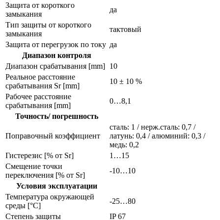
Защита от короткого
да
замыкания
Тип защиты от короткого
тактовый
замыкания
Защита от перегрузок по току
да
Диапазон контроля
Диапазон срабатывания [mm]
10
Реальное расстояние
10 ± 10 %
срабатывания Sr [mm]
Рабочее расстояние
0…8,1
срабатывания [mm]
Точность/ погрешность
сталь: 1 / нерж.сталь: 0,7 /
Поправочный коэффициент
латунь: 0,4 / алюминий: 0,3 /
медь: 0,2
Гистерезис [% от Sr]
1…15
Смещение точки
-10…10
переключения [% от Sr]
Условия эксплуатации
Температура окружающей
-25…80
среды [°C]
Степень защиты
IP 67