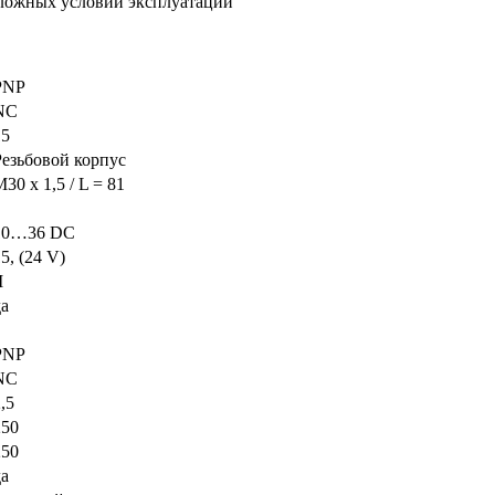
сложных условий эксплуатации
PNP
NC
15
Резьбовой корпус
30 x 1,5 / L = 81
10…36 DC
5, (24 V)
I
да
PNP
NC
,5
250
250
да