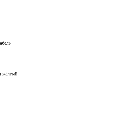
абель
од жёлтый