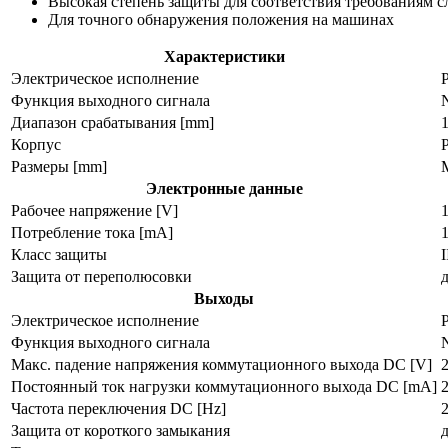
Высокая степень защиты для соответствия требованиям 
Для точного обнаружения положения на машинах
Характеристики
Электрическое исполнение
Функция выходного сигнала
Диапазон срабатывания [mm]
Корпус
Размеры [mm]
M
Электронные данные
Рабочее напряжение [V]
Потребление тока [mA]
1
Класс защиты
I
Защита от переполюсовки
Выходы
Электрическое исполнение
Функция выходного сигнала
Макс. падение напряжения коммутационного выхода DC [V]
2
Постоянный ток нагрузки коммутационного выхода DC [mA]
Частота переключения DC [Hz]
Защита от короткого замыкания