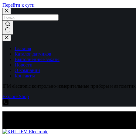
Перейти к сути
Ничего
не
найдено
Главная
Каталог датчиков
Выполненные заказы
Новости
О компании
Контакты
IFM electronic контрольно-измерительные приборы и автоматик
Explore Shop
IFM electronic контрольно-измерительные приборы и автоматик