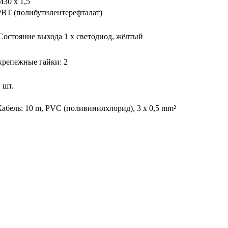
M30 x 1,5
PBT (полибутилентерефталат)
Состояние выхода
1 x светодиод, жёлтый
крепежные гайки: 2
 шт.
Кабель: 10 m, PVC (поливинилхлорид), 3 x 0,5 mm²