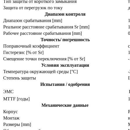
Тип защиты от короткого замыкания
Защита от перегрузок по току
Диапазон контроля
Диапазон срабатывания [mm]
Реальное расстояние срабатывания Sr [mm]
Рабочее расстояние срабатывания [mm]
Точность/ погрешность
Поправочный коэффициент
с
Гистерезис [% от Sr]
Смещение точки переключения [% от Sr]
Условия эксплуатации
Температура окружающей среды [°C]
Степень защиты
I
Испытания / одобрения
ЭMC
MTTF [годы]
Механические данные
Корпус
Монтаж
Размеры [mm]
M