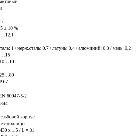
тактовый
да
15
15 ± 10 %
0…12,1
таль: 1 / нерж.сталь: 0,7 / латунь: 0,4 / алюминий: 0,3 / медь: 0,2
1…15
-10…10
-25…80
P 67
EN 60947-5-2
1844
Резьбовой корпус
незаподлицо
30 x 1,5 / L = 81