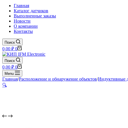
Главная
Каталог датчиков
Выполненные заказы
Новости
О компании
Контакты
Поиск
Корзина
0,00
₽
0
Поиск
Корзина
0,00
₽
0
Menu
Главная
/
Расположение и обнаружение объектов
/
Индуктивные 
🔍