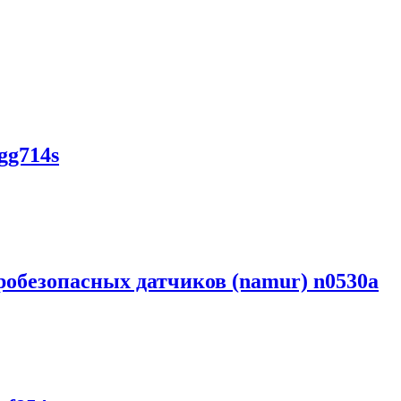
gg714s
обезопасных датчиков (namur) n0530a