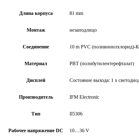
Длина корпуса
81 mm
Монтаж
незаподлицо
Соединение
10 m PVC (поливинилхлорид)-К
Материал
PBT (полибутилентерефталат)
Дисплей
Состояние выхода: 1 x светоди
Производитель
IFM Electronic
Тип
II5306
Рабочее напряжение DC
10…36 V