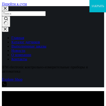
Перейти к сути
ЗАКРЫТЬ
Ничего
не
найдено
Главная
Каталог датчиков
Выполненные заказы
Новости
О компании
Контакты
IFM electronic контрольно-измерительные приборы и
автоматика
Explore Shop
IFM electronic контрольно-измерительные приборы и
автоматика