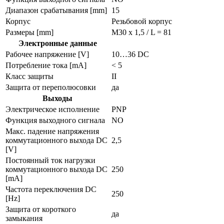
Диапазон срабатывания [mm]
15
Корпус
Резьбовой корпус
Размеры [mm]
M30 x 1,5 / L = 81
Электронные данные
Рабочее напряжение [V]
10…36 DC
Потребление тока [mA]
< 5
Класс защиты
II
Защита от переполюсовки
да
Выходы
Электрическое исполнение
PNP
Функция выходного сигнала
NO
Макс. падение напряжения
коммутационного выхода DC
2,5
[V]
Постоянный ток нагрузки
коммутационного выхода DC
250
[mA]
Частота переключения DC
250
[Hz]
Защита от короткого
да
замыкания