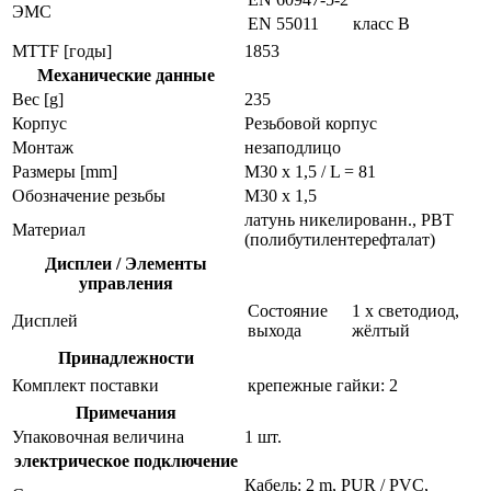
ЭMC
EN 55011
класс B
MTTF [годы]
1853
Механические данные
Вес [g]
235
Корпус
Резьбовой корпус
Монтаж
незаподлицо
Размеры [mm]
M30 x 1,5 / L = 81
Обозначение резьбы
M30 x 1,5
латунь никелированн., PBT
Материал
(полибутилентерефталат)
Дисплеи / Элементы
управления
Состояние
1 x светодиод,
Дисплей
выхода
жёлтый
Принадлежности
Комплект поставки
крепежные гайки: 2
Примечания
Упаковочная величина
1 шт.
электрическое подключение
Кабель: 2 m, PUR / PVC,