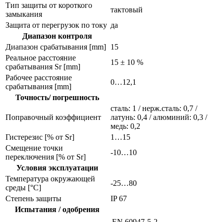
Тип защиты от короткого
тактовый
замыкания
Защита от перегрузок по току
да
Диапазон контроля
Диапазон срабатывания [mm]
15
Реальное расстояние
15 ± 10 %
срабатывания Sr [mm]
Рабочее расстояние
0…12,1
срабатывания [mm]
Точность/ погрешность
сталь: 1 / нерж.сталь: 0,7 /
Поправочный коэффициент
латунь: 0,4 / алюминий: 0,3 /
медь: 0,2
Гистерезис [% от Sr]
1…15
Смещение точки
-10…10
переключения [% от Sr]
Условия эксплуатации
Температура окружающей
-25…80
среды [°C]
Степень защиты
IP 67
Испытания / одобрения
EN 60947-5-2