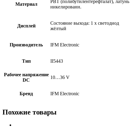
PBT (полибутилентерефталат), латунь
Материал
никелированн.
Состояние выхода: 1 x светодиод
Дисплей
жёлтый
Производитель
IFM Electronic
Тип
II5443
Рабочее напряжение
10…36 V
DC
Бренд
IFM Electronic
Похожие товары