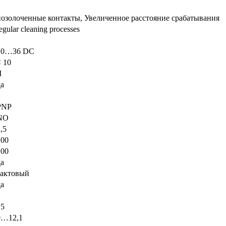
позолоченные контакты, Увеличенное расстояние срабатывания
egular cleaning processes
10…36 DC
< 10
I
да
PNP
NO
,5
100
100
да
тактовый
да
15
0…12,1