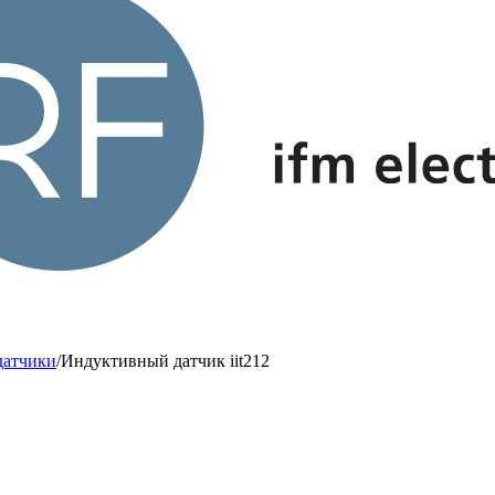
датчики
/
Индуктивный датчик iit212