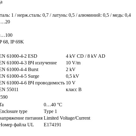
да
таль: 1 / нерж.сталь: 0,7 / латунь: 0,5 / алюминий: 0,5 / медь: 0,4
1…20
0…100
P 68, IP 69K
EN 61000-4-2 ESD
4 kV CD / 8 kV AD
EN 61000-4-3 ВЧ излучение
10 V/m
EN 61000-4-4 Burst
2 kV
EN 61000-4-5 Surge
0,5 kV
EN 61000-4-6 ВЧ проводимость
10 V
EN 55011
класс B
1590
Ta
0…40 °C
Enclosure type
Type 1
напряжение питания
Limited Voltage/Current
Номер файла UL
E174191