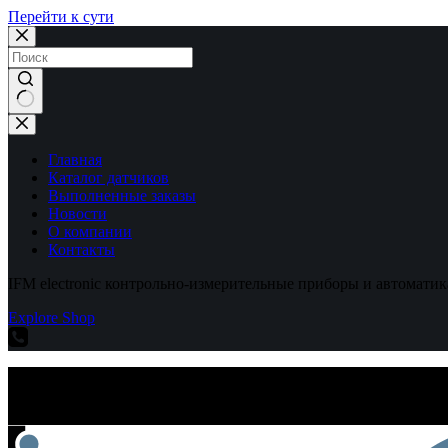
Перейти к сути
Ничего
не
найдено
Главная
Каталог датчиков
Выполненные заказы
Новости
О компании
Контакты
IFM electronic контрольно-измерительные приборы и автоматик
Explore Shop
IFM electronic контрольно-измерительные приборы и автоматик