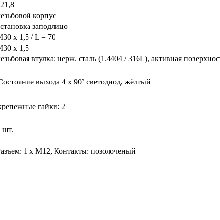
121,8
Резьбовой корпус
установка заподлицо
30 x 1,5 / L = 70
M30 x 1,5
Резьбовая втулка: нерж. сталь (1.4404 / 316L), активная поверхн
Состояние выхода
4 x 90° светодиод, жёлтый
крепежные гайки: 2
 шт.
Разъем: 1 x M12, Контакты: позолоченый