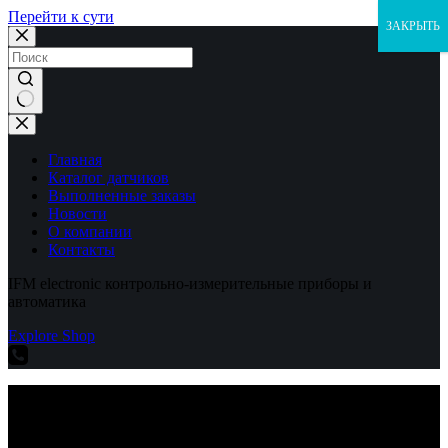
Перейти к сути
ЗАКРЫТЬ
Ничего
не
найдено
Главная
Каталог датчиков
Выполненные заказы
Новости
О компании
Контакты
IFM electronic контрольно-измерительные приборы и
автоматика
Explore Shop
IFM electronic контрольно-измерительные приборы и
автоматика