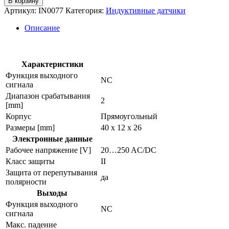
В корзину
Индуктивный
Артикул:
IN0077
Категория:
Индуктивные датчики
датчик
in0077
Описание
Характеристики
Функция выходного
NC
сигнала
Диапазон срабатывания
2
[mm]
Корпус
Прямоугольный
Размеры [mm]
40 x 12 x 26
Электронные данные
Рабочее напряжение [V]
20…250 AC/DC
Класс защиты
II
Защита от перепутывания
да
полярности
Выходы
Функция выходного
NC
сигнала
Макс. падение