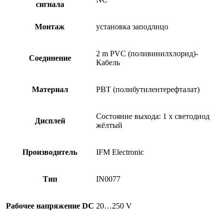
сигнала
Монтаж
установка заподлицо
2 m PVC (поливинилхлорид)-
Соединение
Кабель
Материал
PBT (полибутилентерефталат)
Состояние выхода: 1 x светодиод
Дисплей
жёлтый
Производитель
IFM Electronic
Тип
IN0077
Рабочее напряжение DC
20…250 V