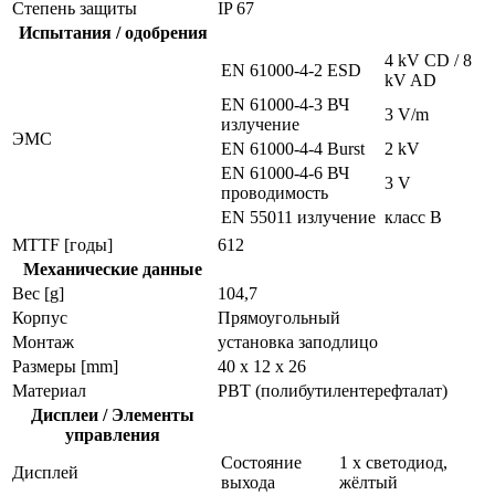
Степень защиты
IP 67
Испытания / одобрения
4 kV CD / 8
EN 61000-4-2 ESD
kV AD
EN 61000-4-3 ВЧ
3 V/m
излучение
ЭMC
EN 61000-4-4 Burst
2 kV
EN 61000-4-6 ВЧ
3 V
проводимость
EN 55011 излучение
класс B
MTTF [годы]
612
Механические данные
Вес [g]
104,7
Корпус
Прямоугольный
Монтаж
установка заподлицо
Размеры [mm]
40 x 12 x 26
Материал
PBT (полибутилентерефталат)
Дисплеи / Элементы
управления
Состояние
1 x светодиод,
Дисплей
выхода
жёлтый