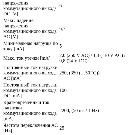
напряжения
6
коммутационного выхода
DC [V]
Макс. падение
напряжения
6,7
коммутационного выхода
АС [V]
Минимальная нагрузка по
5
току [mA]
2,0 (250 V AC) / 1,3 (110 V AC) /
Макс. ток утечки [mA]
0,8 (24 V DC)
Постоянный ток нагрузки
коммутационного выхода
250, (350 (…50 °C))
АС [mA]
Постоянный ток нагрузки
коммутационного выхода
100
DC [mA]
Кратковременный ток
нагрузки
2200, (50 ms / 1 Hz)
коммутационного выхода
[mA]
Частота переключения АС
25
[Hz]