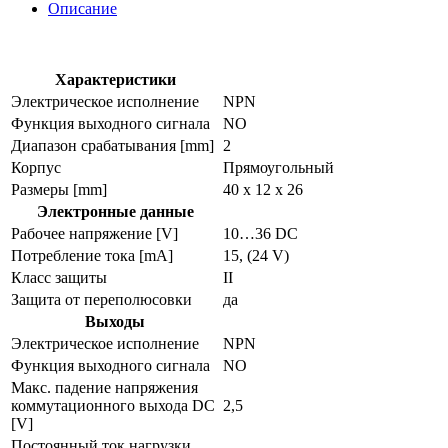
Описание
Характеристики
Электрическое исполнение
NPN
Функция выходного сигнала
NO
Диапазон срабатывания [mm]
2
Корпус
Прямоугольный
Размеры [mm]
40 x 12 x 26
Электронные данные
Рабочее напряжение [V]
10…36 DC
Потребление тока [mA]
15, (24 V)
Класс защиты
II
Защита от переполюсовки
да
Выходы
Электрическое исполнение
NPN
Функция выходного сигнала
NO
Макс. падение напряжения
коммутационного выхода DC
2,5
[V]
Постоянный ток нагрузки