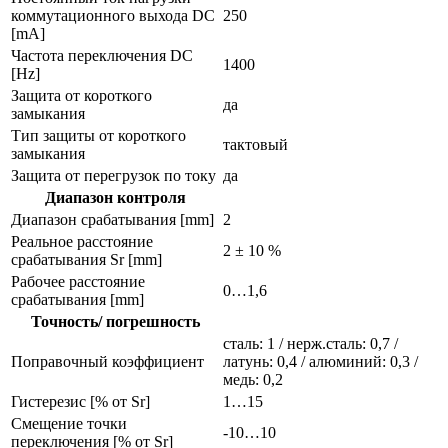
коммутационного выхода DC
250
[mA]
Частота переключения DC
1400
[Hz]
Защита от короткого
да
замыкания
Тип защиты от короткого
тактовый
замыкания
Защита от перегрузок по току
да
Диапазон контроля
Диапазон срабатывания [mm]
2
Реальное расстояние
2 ± 10 %
срабатывания Sr [mm]
Рабочее расстояние
0…1,6
срабатывания [mm]
Точность/ погрешность
сталь: 1 / нерж.сталь: 0,7 /
Поправочный коэффициент
латунь: 0,4 / алюминий: 0,3 /
медь: 0,2
Гистерезис [% от Sr]
1…15
Смещение точки
-10…10
переключения [% от Sr]