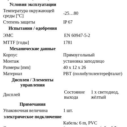
Условия эксплуатации
Температура окружающей
-25…80
среды [°C]
Степень защиты
IP 67
Испытания / одобрения
ЭMC
EN 60947-5-2
MTTF [годы]
1781
Механические данные
Корпус
Прямоугольный
Монтаж
установка заподлицо
Размеры [mm]
40 x 12 x 26
Материал
PBT (полибутилентерефталат)
Дисплеи / Элементы
управления
Состояние
1 x светодиод,
Дисплей
выхода
жёлтый
Примечания
Упаковочная величина
1 шт.
электрическое подключение
Кабель: 6 m, PVC