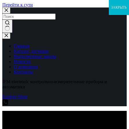
Перейти к сути
ЗАКРЫТЬ
Ничего
не
найдено
Главная
Каталог датчиков
Выполненные заказы
Новости
О компании
Контакты
IFM electronic контрольно-измерительные приборы и
автоматика
Explore Shop
IFM electronic контрольно-измерительные приборы и
автоматика