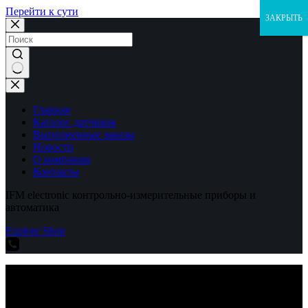
Перейти к сути
ЗАКРЫТЬ
Ничего
не
найдено
Главная
Каталог датчиков
Выполненные заказы
Новости
О компании
Контакты
IFM electronic контрольно-измерительные приборы и
автоматика
Explore Shop
IFM electronic контрольно-измерительные приборы и
автоматика