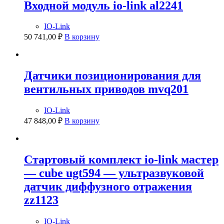
Входной модуль io-link al2241
IO-Link
50 741,00
₽
В корзину
Датчики позиционирования для
вентильных приводов mvq201
IO-Link
47 848,00
₽
В корзину
Стартовый комплект io-link мастер
— cube ugt594 — ультразвуковой
датчик диффузного отражения
zz1123
IO-Link