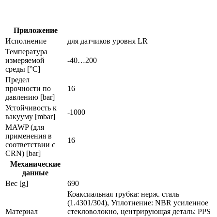
датчиков
уровня
e43215
Приложение
Исполнение
для датчиков уровня LR
Температура
измеряемой
-40…200
среды [°C]
Предел
прочности по
16
давлению [bar]
Устойчивость к
-1000
вакууму [mbar]
MAWP (для
применения в
16
соответствии с
CRN) [bar]
Механические
данные
Вес [g]
690
Коаксиальная трубка: нерж. сталь
(1.4301/304), Уплотнение: NBR усиленное
Материал
стекловолокно, центрирующая деталь: PPS