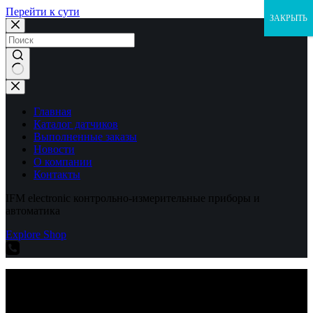
Перейти к сути
ЗАКРЫТЬ
Ничего
не
найдено
Главная
Каталог датчиков
Выполненные заказы
Новости
О компании
Контакты
IFM electronic контрольно-измерительные приборы и
автоматика
Explore Shop
IFM electronic контрольно-измерительные приборы и
автоматика