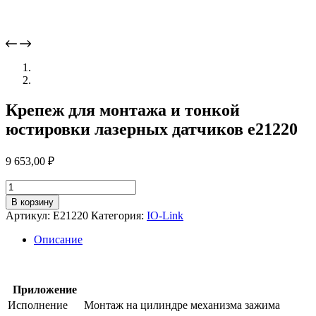
Крепеж для монтажа и тонкой
юстировки лазерных датчиков e21220
9 653,00
₽
Количество
товара
В корзину
Крепеж
Артикул:
E21220
Категория:
IO-Link
для
монтажа
Описание
и
тонкой
юстировки
лазерных
Приложение
датчиков
Исполнение
Монтаж на цилиндре механизма зажима
e21220