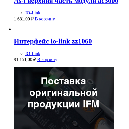
As-i верхняя часть модуля ac3000
IO-Link
1 681,00
₽
В корзину
Интерфейс io-link zz1060
IO-Link
91 151,00
₽
В корзину