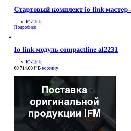
Стартовый комплект io-link мастер
IO-Link
Подробнее
Io-link модуль compactline al2231
IO-Link
60 714,00
₽
В корзину