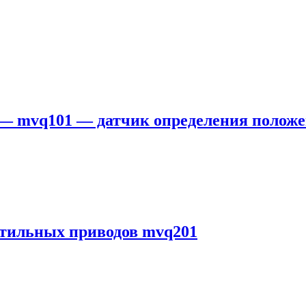
р — mvq101 — датчик определения полож
нтильных приводов mvq201