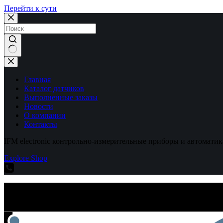
Перейти к сути
Ничего
не
найдено
Главная
Каталог датчиков
Выполненные заказы
Новости
О компании
Контакты
IFM electronic контрольно-измерительные приборы и автоматик
Explore Shop
IFM electronic контрольно-измерительные приборы и автоматик