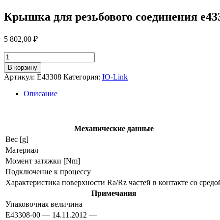
Крышка для резьбового соединения e43
5 802,00
₽
Количество
товара
В корзину
Крышка
Артикул:
E43308
Категория:
IO-Link
для
резьбового
Описание
соединения
e43308
Механические данные
Вес [g]
Материал
Момент затяжки [Nm]
Подключение к процессу
Характеристика поверхности Ra/Rz частей в контакте со средо
Примечания
Упаковочная величина
E43308-00 — 14.11.2012 —