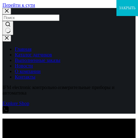
Перейти к сути
ЗАКРЫТЬ
Ничего
не
найдено
Главная
Каталог датчиков
Выполненные заказы
Новости
О компании
Контакты
IFM electronic контрольно-измерительные приборы и
автоматика
Explore Shop
IFM electronic контрольно-измерительные приборы и
автоматика