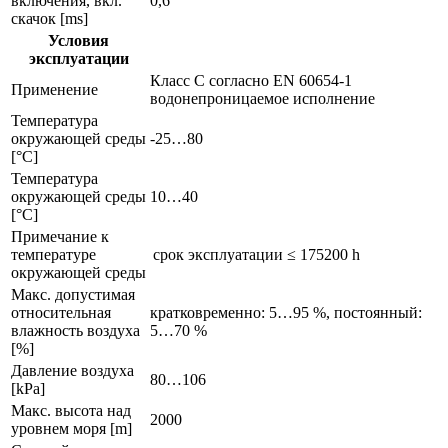
включения, вкл.
0,6
скачок [ms]
Условия
эксплуатации
Класс C согласно EN 60654-1
Применение
водонепроницаемое исполнение
Температура
окружающей среды
-25…80
[°C]
Температура
окружающей среды
10…40
[°C]
Примечание к
температуре
срок эксплуатации ≤ 175200 h
окружающей среды
Макс. допустимая
относительная
кратковременно: 5…95 %, постоянный:
влажность воздуха
5…70 %
[%]
Давление воздуха
80…106
[kPa]
Макс. высота над
2000
уровнем моря [m]