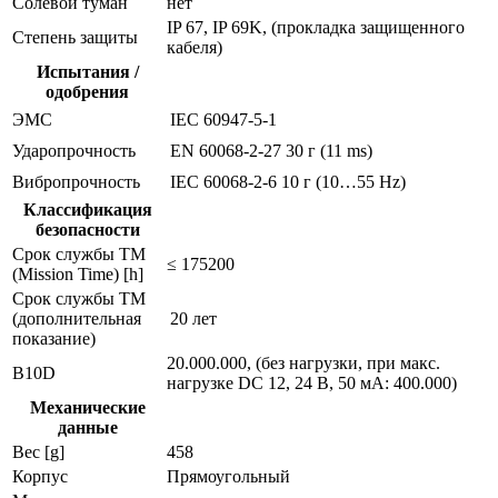
Солевой туман
нет
IP 67, IP 69K, (прокладка защищенного
Степень защиты
кабеля)
Испытания /
одобрения
ЭMC
IEC 60947-5-1
Ударопрочность
EN 60068-2-27
30 г (11 ms)
Вибропрочность
IEC 60068-2-6
10 г (10…55 Hz)
Классификация
безопасности
Срок службы TM
≤ 175200
(Mission Time) [h]
Срок службы ТМ
(дополнительная
20 лет
показание)
20.000.000, (без нагрузки, при макс.
B10D
нагрузке DC 12, 24 В, 50 мA: 400.000)
Механические
данные
Вес [g]
458
Корпус
Прямоугольный