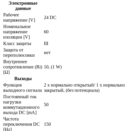
Электронные
данные
Рабочее
24 DC
напряжение [V]
Номинальное
напряжение
60
изоляции [V]
Класс защиты
III
Защита от
нет
переполюсовки
Внутреннее
сопротивление (Ri)
10, (1 W)
[Ω]
Выходы
Функция
2 x нормально открытый/ 1 x нормально
выходного сигнала
закрытый, (без потенциала)
Постоянный ток
нагрузки
50
коммутационного
выхода DC [mA]
Частота
переключения DC
150
[Hz]