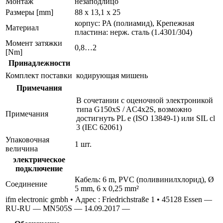
Монтаж
незаподлицо
Размеры [mm]
88 x 13,1 x 25
корпус: PA (полиамид), Крепежная
Материал
пластина: нерж. сталь (1.4301/304)
Момент затяжки
0,8…2
[Nm]
Принадлежности
Комплект поставки
кодирующая мишень
Примечания
В сочетании с оценочной электроникой
типа G150xS / AC4x2S, возможно
Примечания
достигнуть PL e (ISO 13849-1) или SIL cl
3 (IEC 62061)
Упаковочная
1 шт.
величина
электрическое
подключение
Кабель: 6 m, PVC (поливинилхлорид), Ø
Соединение
5 mm, 6 x 0,25 mm²
ifm electronic gmbh • Адрес : Friedrichstraße 1 • 45128 Essen —
RU-RU — MN505S — 14.09.2017 —