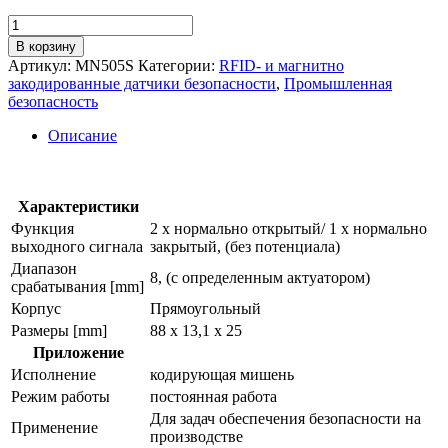
Количество
товара
В корзину
Магнитно
Артикул:
MN505S
Категории:
RFID- и магнитно
закодированный
закодированные датчики безопасности
,
Промышленная
датчик
безопасность
mn505s
Описание
Характеристики
Функция
2 x нормально открытый/ 1 x нормально
выходного сигнала
закрытый, (без потенциала)
Диапазон
8, (с определенным актуатором)
срабатывания [mm]
Корпус
Прямоугольный
Размеры [mm]
88 x 13,1 x 25
Приложение
Исполнение
кодирующая мишень
Режим работы
постоянная работа
Для задач обеспечения безопасности на
Применение
производстве