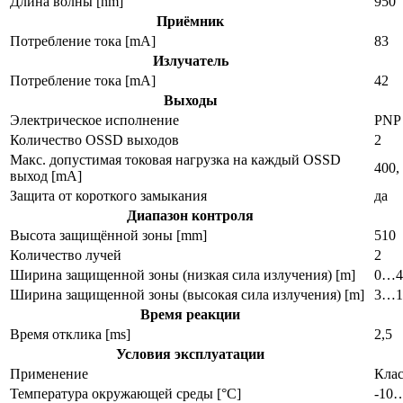
Длина волны [nm]
950
Приёмник
Потребление тока [mA]
83
Излучатель
Потребление тока [mA]
42
Выходы
Электрическое исполнение
PNP
Количество OSSD выходов
2
Макс. допустимая токовая нагрузка на каждый OSSD
400,
выход [mA]
Защита от короткого замыкания
да
Диапазон контроля
Высота защищённой зоны [mm]
510
Количество лучей
2
Ширина защищенной зоны (низкая сила излучения) [m]
0…4
Ширина защищенной зоны (высокая сила излучения) [m]
3…1
Время реакции
Время отклика [ms]
2,5
Условия эксплуатации
Применение
Клас
Температура окружающей среды [°C]
-10