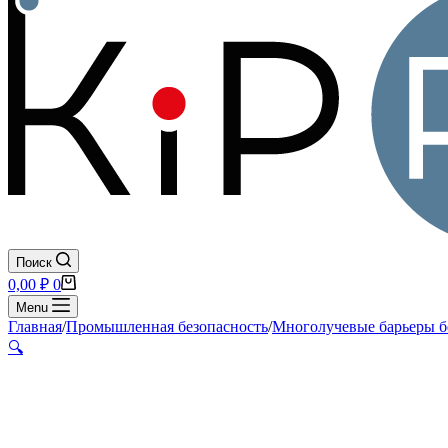
Поиск
Корзина
0,00
₽
0
Menu
Главная
/
Промышленная безопасность
/
Многолучевые барьеры б
🔍