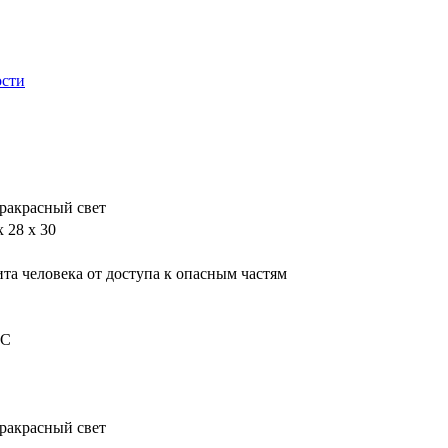
ости
ракрасный свет
x 28 x 30
та человека от доступа к опасным частям
DC
ракрасный свет