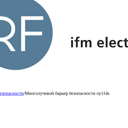
езопасности
/
Многолучевой барьер безопасности oy114s