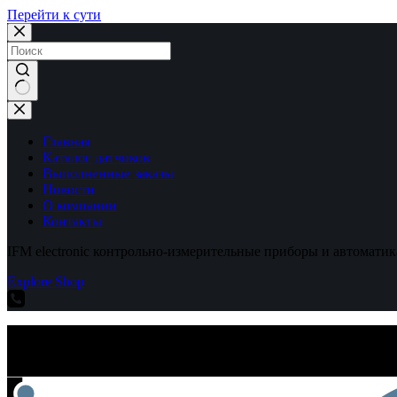
Перейти к сути
Ничего
не
найдено
Главная
Каталог датчиков
Выполненные заказы
Новости
О компании
Контакты
IFM electronic контрольно-измерительные приборы и автоматик
Explore Shop
IFM electronic контрольно-измерительные приборы и автоматик