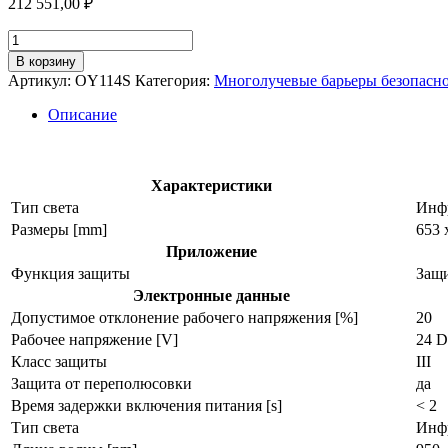
212 551,00
₽
Количество
товара
В корзину
Многолучевой
Артикул:
OY114S
Категория:
Многолучевые барьеры безопасн
барьер
безопасности
Описание
oy114s
Характеристики
Тип света
Инф
Размеры [mm]
653 
Приложение
Функция защиты
Защи
Электронные данные
Допустимое отклонение рабочего напряжения [%]
20
Рабочее напряжение [V]
24 
Класс защиты
III
Защита от переполюсовки
да
Время задержки включения питания [s]
< 2
Тип света
Инф