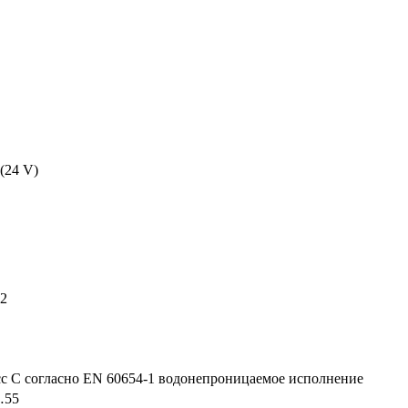
 (24 V)
2
с C согласно EN 60654-1 водонепроницаемое исполнение
…55