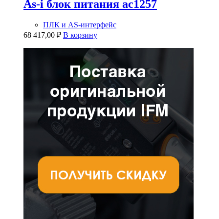
As-i блок питания ac1257
ПЛК и AS-интерфейс
68 417,00
₽
В корзину