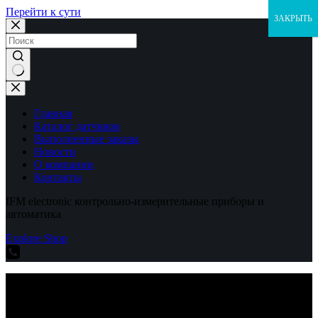
Перейти к сути
ЗАКРЫТЬ
Ничего
не
найдено
Главная
Каталог датчиков
Выполненные заказы
Новости
О компании
Контакты
IFM electronic контрольно-измерительные приборы и
автоматика
Explore Shop
IFM electronic контрольно-измерительные приборы и
автоматика