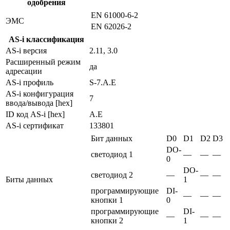
одобрения
EN 61000-6-2
ЭMC
EN 62026-2
AS-i классификация
AS-i версия
2.11, 3.0
Расширенный режим
да
адресации
AS-i профиль
S-7.A.E
AS-i конфигурация
7
ввода/вывода [hex]
ID код AS-i [hex]
A.E
AS-i сертификат
133801
Бит данных
D0
D1
D2
D3
DO-
светодиод 1
—
—
—
0
DO-
светодиод 2
—
—
—
Биты данных
1
программирующие
DI-
—
—
—
кнопки 1
0
программирующие
DI-
—
—
—
кнопки 2
1