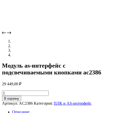
Модуль as-интерфейс с
подсвечиваемыми кнопками ac2386
29 449,00
₽
Количество
товара
В корзину
Модуль
Артикул:
AC2386
Категория:
ПЛК и AS-интерфейс
as-
интерфейс
Описание