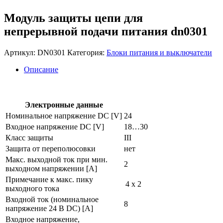
Модуль защиты цепи для
непрерывной подачи питания dn0301
Артикул:
DN0301
Категория:
Блоки питания и выключатели
Описание
Электронные данные
Номинальное напряжение DC [V]
24
Входное напряжение DC [V]
18…30
Класс защиты
III
Защита от переполюсовки
нет
Макс. выходной ток при мин.
2
выходном напряжении [A]
Примечание к макс. пику
4 x 2
выходного тока
Входной ток (номинальное
8
напряжение 24 В DC) [A]
Входное напряжение,