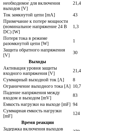
необходимое для включения
21,4
выходов [V]
Ток замкнутой цепи [mA]
43
Примечание к потере мощности
(номинальное напряжение 24 В
1,3
DC) [W]
Потеря тока в режиме
1
разомкнутой цепи [W]
Защита обратного напряжения
30
[V]
Выходы
Активация уровня защиты
21,4
входного напряжения [V]
Суммарный выходной ток [A]
8
Ограничение выходного тока [A]
10,7
Падение напряжения между
83
входом и выходом [mV]
Емкость нагрузки на выходе [mF]
94
Суммарная емкость нагрузки
124
[mF]
Время реакции
Задержка включения выходов