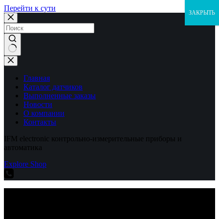
Перейти к сути
ЗАКРЫТЬ
Ничего
не
найдено
Главная
Каталог датчиков
Выполненные заказы
Новости
О компании
Контакты
IFM electronic контрольно-измерительные приборы и
автоматика
Explore Shop
IFM electronic контрольно-измерительные приборы и
автоматика