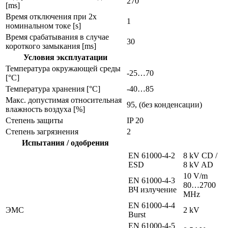
270
[ms]
Время отключения при 2х
1
номинальном токе [s]
Время срабатывания в случае
30
короткого замыкания [ms]
Условия эксплуатации
Температура окружающей среды
-25…70
[°C]
Температура хранения [°C]
-40…85
Макс. допустимая относительная
95, (без конденсации)
влажность воздуха [%]
Степень защиты
IP 20
Степень загрязнения
2
Испытания / одобрения
EN 61000-4-2
8 kV CD /
ESD
8 kV AD
10 V/m
EN 61000-4-3
80…2700
ВЧ излучение
MHz
EN 61000-4-4
ЭMC
2 kV
Burst
EN 61000-4-5