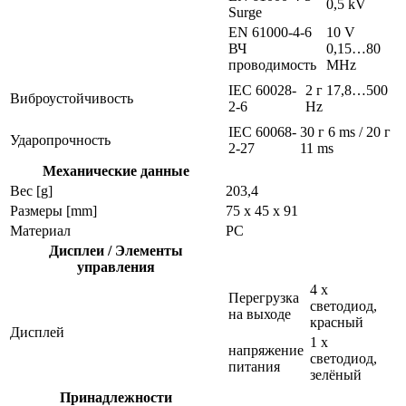
0,5 kV
Surge
EN 61000-4-6
10 V
ВЧ
0,15…80
проводимость
MHz
IEC 60028-
2 г 17,8…500
Виброустойчивость
2-6
Hz
IEC 60068-
30 г 6 ms / 20 г
Ударопрочность
2-27
11 ms
Механические данные
Вес [g]
203,4
Размеры [mm]
75 x 45 x 91
Материал
PC
Дисплеи / Элементы
управления
4 x
Перегрузка
светодиод,
на выходе
красный
Дисплей
1 x
напряжение
светодиод,
питания
зелёный
Принадлежности