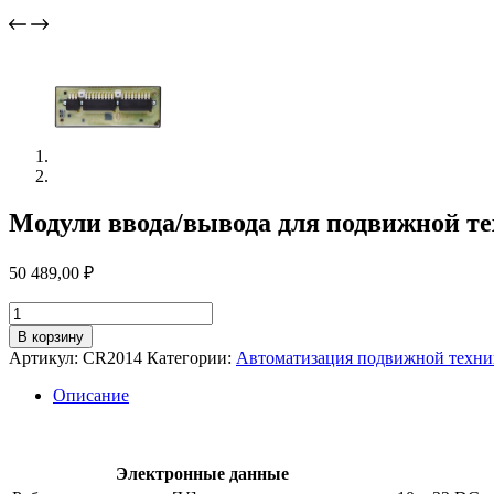
Модули ввода/вывода для подвижной те
50 489,00
₽
Количество
товара
В корзину
Модули
Артикул:
CR2014
Категории:
Автоматизация подвижной техни
ввода/
вывода
Описание
для
подвижной
техники
cr2014
Электронные данные