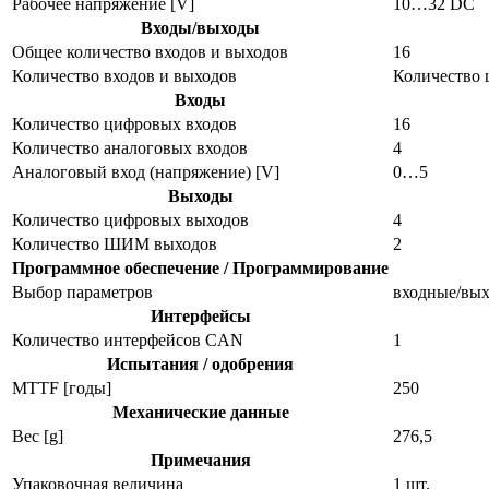
Рабочее напряжение [V]
10…32 DC
Входы/выходы
Общее количество входов и выходов
16
Количество входов и выходов
Количество 
Входы
Количество цифровых входов
16
Количество аналоговых входов
4
Аналоговый вход (напряжение) [V]
0…5
Выходы
Количество цифровых выходов
4
Количество ШИМ выходов
2
Программное обеспечение / Программирование
Выбор параметров
входные/вы
Интерфейсы
Количество интерфейсов CAN
1
Испытания / одобрения
MTTF [годы]
250
Механические данные
Вес [g]
276,5
Примечания
Упаковочная величина
1 шт.