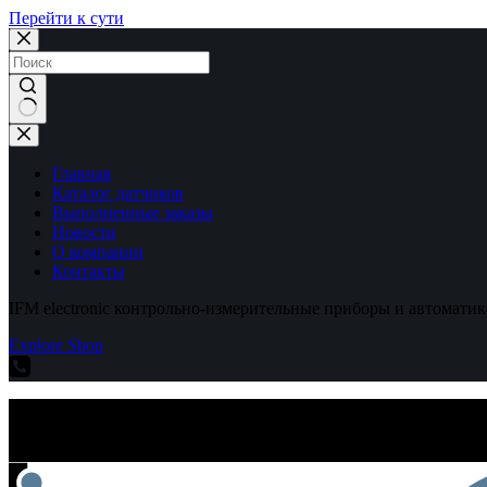
Перейти к сути
Ничего
не
найдено
Главная
Каталог датчиков
Выполненные заказы
Новости
О компании
Контакты
IFM electronic контрольно-измерительные приборы и автоматик
Explore Shop
IFM electronic контрольно-измерительные приборы и автоматик