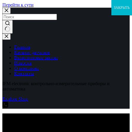
Перейти к сути
ЗАКРЫТЬ
Ничего
не
найдено
Главная
Каталог датчиков
Выполненные заказы
Новости
О компании
Контакты
IFM electronic контрольно-измерительные приборы и
автоматика
Explore Shop
IFM electronic контрольно-измерительные приборы и
автоматика