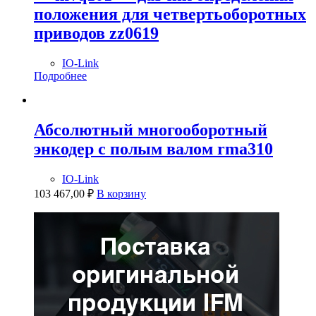
положения для четвертьоборотных
приводов zz0619
IO-Link
Подробнее
Абсолютный многооборотный
энкодер с полым валом rma310
IO-Link
103 467,00
₽
В корзину