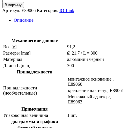
товара
В корзину
Монтажная
Артикул:
E89066
Категория:
IO-Link
трубка
e89066
Описание
Механические данные
Вес [g]
91,2
Размеры [mm]
Ø 21,7 / L = 300
Материал
алюминий черный
Длина L [mm]
300
Принадлежности
монтажное основание:,
E89060
Принадлежности
крепление на стену:, E89061
(необязательные)
Монтажный адаптер:,
E89063
Примечания
Упаковочная величина
1 шт.
диаграммы и графики
базовый монтаж