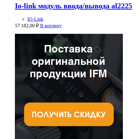
Io-link модуль ввода/вывода al2225
IO-Link
57 182,00
₽
В корзину