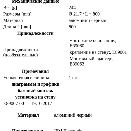
Механические данные
Вес [g]
244
Размеры [mm]
Ø 21,7 / L = 800
Материал
алюминий черный
Длина L [mm]
800
Принадлежности
монтажное основание:,
E89060
Принадлежности
крепление на стену:, E89061
(необязательные)
Монтажный адаптер:,
E89063
Примечания
Упаковочная величина
1 шт.
диаграммы и графики
базовый монтаж
установка на стену
E89067-00 — 19.10.2017 —
Материал
алюминий черный
Производитель
IFM Electronic