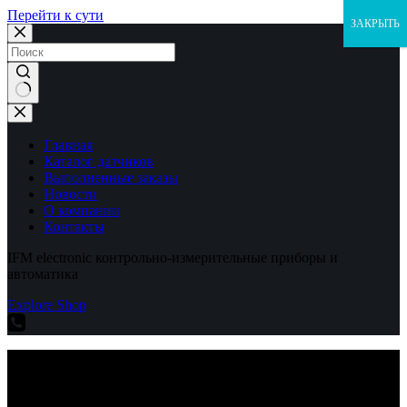
Перейти к сути
ЗАКРЫТЬ
Ничего
не
найдено
Главная
Каталог датчиков
Выполненные заказы
Новости
О компании
Контакты
IFM electronic контрольно-измерительные приборы и
автоматика
Explore Shop
IFM electronic контрольно-измерительные приборы и
автоматика