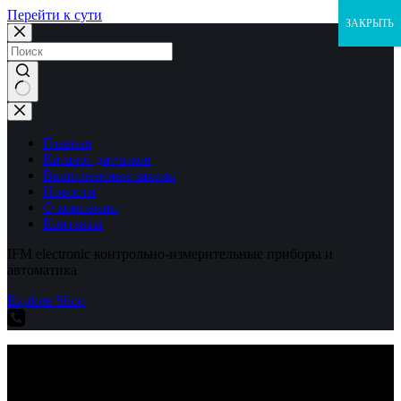
Перейти к сути
ЗАКРЫТЬ
Ничего
не
найдено
Главная
Каталог датчиков
Выполненные заказы
Новости
О компании
Контакты
IFM electronic контрольно-измерительные приборы и
автоматика
Explore Shop
IFM electronic контрольно-измерительные приборы и
автоматика