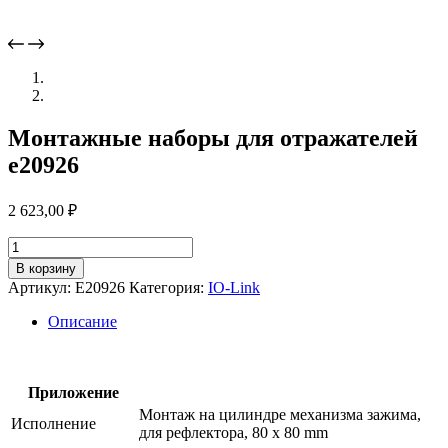
Монтажные наборы для отражателей
e20926
2 623,00
₽
Количество
товара
В корзину
Монтажные
Артикул:
E20926
Категория:
IO-Link
наборы
для
Описание
отражателей
e20926
Приложение
Монтаж на цилиндре механизма зажима,
Исполнение
для рефлектора, 80 x 80 mm