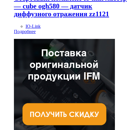
— cube ogh580 — датчик
диффузного отражения zz1121
IO-Link
Подробнее