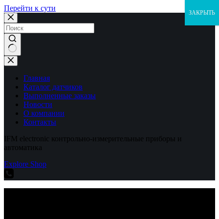
Перейти к сути
ЗАКРЫТЬ
Ничего
не
найдено
Главная
Каталог датчиков
Выполненные заказы
Новости
О компании
Контакты
IFM electronic контрольно-измерительные приборы и
автоматика
Explore Shop
IFM electronic контрольно-измерительные приборы и
автоматика