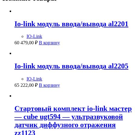
Io-link модуль ввода/вывода al2201
IO-Link
60 479,00
₽
В корзину
Io-link модуль ввода/вывода al2205
IO-Link
65 222,00
₽
В корзину
Стартовый комплект io-link мастер
— cube ugt594 — ультразвуковой
датчик диффузного отражения
zz1123