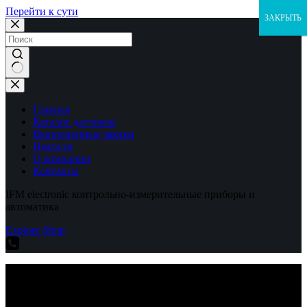
Перейти к сути
ЗАКРЫТЬ
Ничего
не
найдено
Главная
Каталог датчиков
Выполненные заказы
Новости
О компании
Контакты
IFM electronic контрольно-измерительные приборы и
автоматика
Explore Shop
IFM electronic контрольно-измерительные приборы и
автоматика