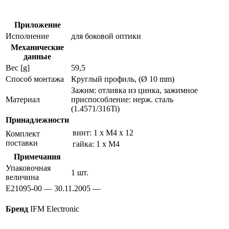
датчиков
e21095
Приложение
Исполнение
для боковой оптики
Механические
данные
Вес [g]
59,5
Способ монтажа
Круглый профиль, (Ø 10 mm)
Зажим: отливка из цинка, зажимное
Материал
приспособление: нерж. сталь
(1.4571/316Ti)
Принадлежности
винт: 1 x M4 x 12
Комплект
поставки
гайка: 1 x M4
Примечания
Упаковочная
1 шт.
величина
E21095-00 — 30.11.2005 —
Бренд
IFM Electronic