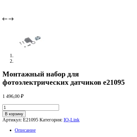
Монтажный набор для
фотоэлектрических датчиков e21095
1 496,00
₽
Количество
товара
В корзину
Монтажный
Артикул:
E21095
Категория:
IO-Link
набор
для
Описание
фотоэлектрических