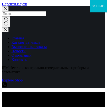
Перейти к сути
ЗАКРЫТЬ
Ничего
не
найдено
Главная
Каталог датчиков
Выполненные заказы
Новости
О компании
Контакты
IFM electronic контрольно-измерительные приборы и
автоматика
Explore Shop
IFM electronic контрольно-измерительные приборы и
автоматика