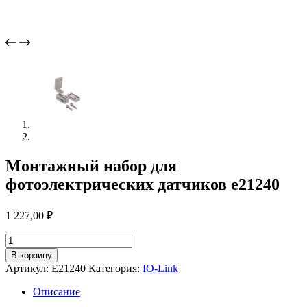
Монтажный набор для
фотоэлектрических датчиков e21240
1 227,00
₽
Количество
товара
В корзину
Монтажный
Артикул:
E21240
Категория:
IO-Link
набор
для
Описание
фотоэлектрических