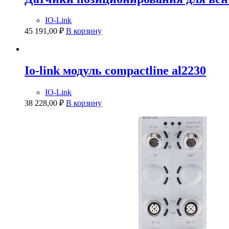
IO-Link
45 191,00
₽
В корзину
Io-link модуль compactline al2230
IO-Link
38 228,00
₽
В корзину