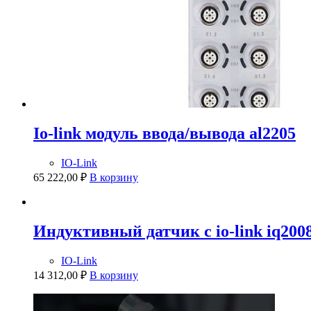
Io-link модуль ввода/вывода al2205
IO-Link
65 222,00
₽
В корзину
Индуктивный датчик с io-link iq200
IO-Link
14 312,00
₽
В корзину