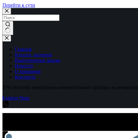
Перейти к сути
Ничего
не
найдено
Главная
Каталог датчиков
Выполненные заказы
Новости
О компании
Контакты
IFM electronic контрольно-измерительные приборы и автоматик
Explore Shop
IFM electronic контрольно-измерительные приборы и автоматик