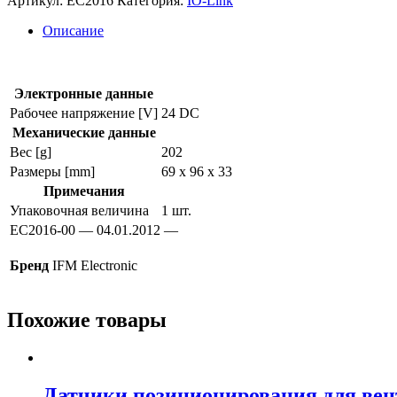
Артикул:
EC2016
Категория:
IO-Link
разгрузочный
модуль
Описание
ec2016
Электронные данные
Рабочее напряжение [V]
24 DC
Механические данные
Вес [g]
202
Размеры [mm]
69 x 96 x 33
Примечания
Упаковочная величина
1 шт.
EC2016-00 — 04.01.2012 —
Бренд
IFM Electronic
Похожие товары
Датчики позиционирования для ве