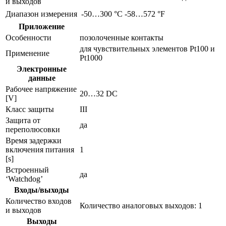
и выходов
Диапазон измерения
-50…300 °C
-58…572 °F
Приложение
Особенности
позолоченные контакты
для чувствительных элементов Pt100 и
Применение
Pt1000
Электронные
данные
Рабочее напряжение
20…32 DC
[V]
Класс защиты
III
Защита от
да
переполюсовки
Время задержки
включения питания
1
[s]
Встроенный
да
‘Watchdog’
Входы/выходы
Количество входов
Количество аналоговых выходов: 1
и выходов
Выходы