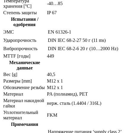
Температура
-40…85
хранения [°C]
Степень защиты
IP 67
Испытания /
одобрения
ЭMC
EN 61326-1
Ударопрочность
DIN IEC 68-2-27
50 г (11 ms)
Вибропрочность
DIN IEC 68-2-6
20 г (10…2000 Hz)
MTTF [годы]
449
Механические
данные
Вес [g]
40,5
Размеры [mm]
M12 x 1
Обозначение резьбы
M12 x 1
Материал
PA (полиамид), PET
Материал накидной
нерж. сталь (1.4404 / 316L)
гайки
Уплотнительный
FKM
материал
Примечания
Напряжение питания ‘supply class 2’