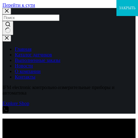
Перейти к сути
ЗАКРЫТЬ
Ничего
не
найдено
Главная
Каталог датчиков
Выполненные заказы
Новости
О компании
Контакты
IFM electronic контрольно-измерительные приборы и
автоматика
Explore Shop
IFM electronic контрольно-измерительные приборы и
автоматика