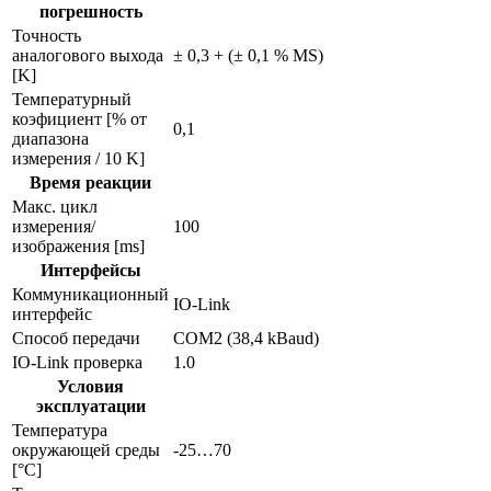
погрешность
Точность
аналогового выхода
± 0,3 + (± 0,1 % MS)
[K]
Температурный
коэфициент [% от
0,1
диапазона
измерения / 10 K]
Время реакции
Макс. цикл
измерения/
100
изображения [ms]
Интерфейсы
Коммуникационный
IO-Link
интерфейс
Способ передачи
COM2 (38,4 kBaud)
IO-Link проверка
1.0
Условия
эксплуатации
Температура
окружающей среды
-25…70
[°C]