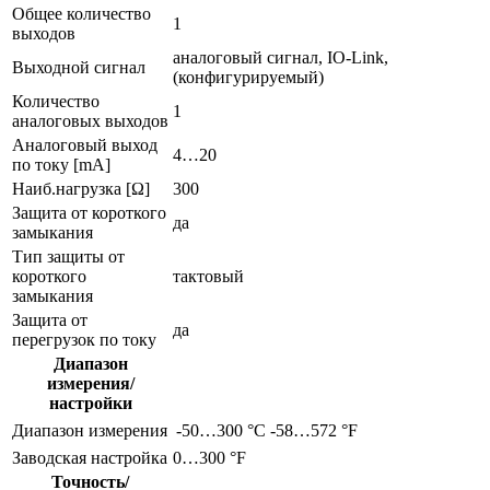
Общее количество
1
выходов
аналоговый сигнал, IO-Link,
Выходной сигнал
(конфигурируемый)
Количество
1
аналоговых выходов
Аналоговый выход
4…20
по току [mA]
Наиб.нагрузка [Ω]
300
Защита от короткого
да
замыкания
Тип защиты от
короткого
тактовый
замыкания
Защита от
да
перегрузок по току
Диапазон
измерения/
настройки
Диапазон измерения
-50…300 °C
-58…572 °F
Заводская настройка
0…300 °F
Точность/