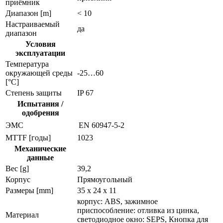
приёмник
Диапазон [m]
< 10
Настраиваемый
да
диапазон
Условия
эксплуатации
Температура
окружающей среды
-25…60
[°C]
Степень защиты
IP 67
Испытания /
одобрения
ЭMC
EN 60947-5-2
MTTF [годы]
1023
Механические
данные
Вес [g]
39,2
Корпус
Прямоугольный
Размеры [mm]
35 x 24 x 11
корпус: ABS, зажимное
приспособление: отливка из цинка,
Материал
светодиодное окно: SEPS, Кнопка для