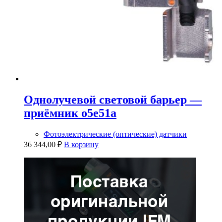
Однолучевой световой барьер —
приёмник o5e51a
Фотоэлектрические (оптические) датчики
36 344,00
₽
В корзину