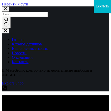
Перейти к сути
ЗАКРЫТЬ
Ничего
не
найдено
Главная
Каталог датчиков
Выполненные заказы
Новости
О компании
Контакты
IFM electronic контрольно-измерительные приборы и
автоматика
Explore Shop
IFM electronic контрольно-измерительные приборы и
автоматика