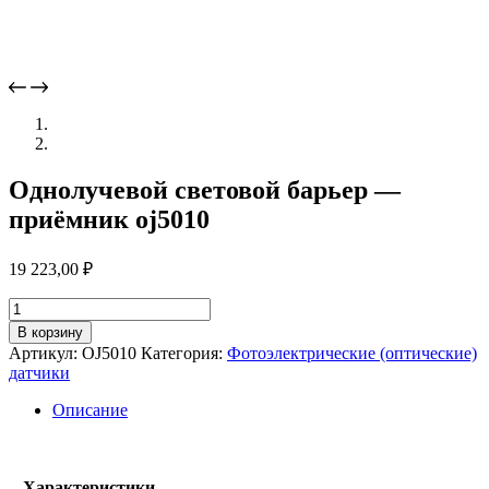
Однолучевой световой барьер —
приёмник oj5010
19 223,00
₽
Количество
товара
В корзину
Однолучевой
Артикул:
OJ5010
Категория:
Фотоэлектрические (оптические)
световой
датчики
барьер
-
Описание
приёмник
oj5010
Характеристики