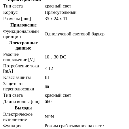
Тип света
красный свет
Корпус
Прямоугольный
Размеры [mm]
35 x 24 x 11
Приложение
Функциональный
Однолучевой световой барьер
принцип
Электронные
данные
Рабочее
10…30 DC
напряжение [V]
Потребление тока
< 12
[mA]
Класс защиты
III
Защита от
да
переполюсовки
Тип света
красный свет
Длина волны [nm]
660
Выходы
Электрическое
NPN
исполнение
Функция
Режим срабатывания на свет /