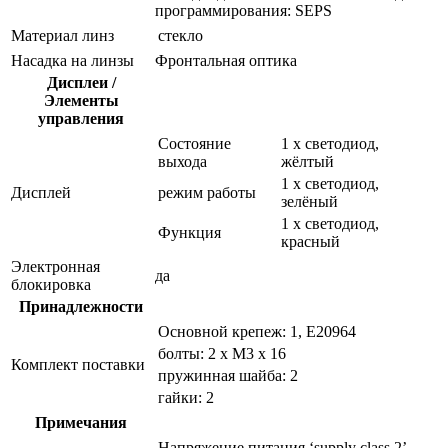
программирования: SEPS
Материал линз
стекло
Насадка на линзы
Фронтальная оптика
Дисплеи /
Элементы
управления
Состояние
1 x светодиод,
выхода
жёлтый
1 x светодиод,
Дисплей
режим работы
зелёный
1 x светодиод,
Функция
красный
Электронная
да
блокировка
Принадлежности
Основной крепеж: 1, E20964
болты: 2 x M3 x 16
Комплект поставки
пружинная шайба: 2
гайки: 2
Примечания
Напряжение питания ‘supply class 2’