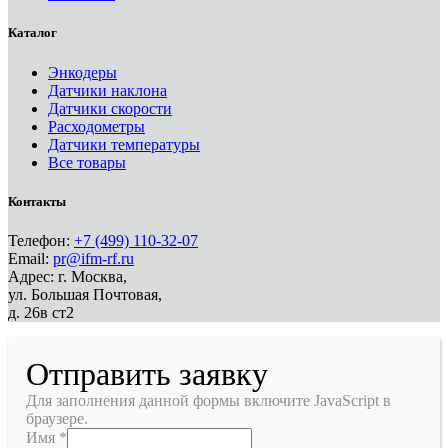
Каталог
Энкодеры
Датчики наклона
Датчики скорости
Расходометры
Датчики температуры
Все товары
Контакты
Телефон:
+7 (499) 110-32-07
Email:
pr@ifm-rf.ru
Адрес: г. Москва,
ул. Большая Почтовая,
д. 26в ст2
Отправить заявку
Для заполнения данной формы включите JavaScript в
браузере.
Имя
*