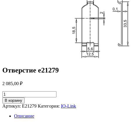
Отверстие e21279
2 085,00
₽
Количество
товара
В корзину
Отверстие
Артикул:
E21279
Категория:
IO-Link
e21279
Описание