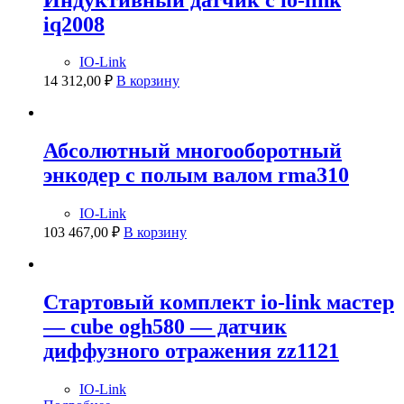
iq2008
IO-Link
14 312,00
₽
В корзину
Абсолютный многооборотный
энкодер с полым валом rma310
IO-Link
103 467,00
₽
В корзину
Стартовый комплект io-link мастер
— cube ogh580 — датчик
диффузного отражения zz1121
IO-Link