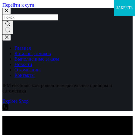
Перейти к сути
ЗАКРЫТЬ
Ничего
не
найдено
Главная
Каталог датчиков
Выполненные заказы
Новости
О компании
Контакты
IFM electronic контрольно-измерительные приборы и
автоматика
Explore Shop
IFM electronic контрольно-измерительные приборы и
автоматика