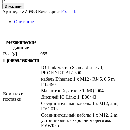
товара
В корзину
Примеры
Артикул:
ZZ0588
Категория:
IO-Link
применений
для
Описание
сварки
zz0588
Механические
данные
Вес [g]
955
Принадлежности
IO-Link мастер StandardLine : 1,
PROFINET, AL1300
кабель Ethernet: 1 x M12 / RJ45, 0,5 m,
E12490
Магнитный датчик: 1, MQ2004
Комплект
Дисплей IO-Link: 1, E30443
поставки
Соединительный кабель: 1 x M12, 2 m,
EVC013
Соединительный кабель: 1 x M12, 2 m,
устойчивый к сварочным брызгам,
EVW025