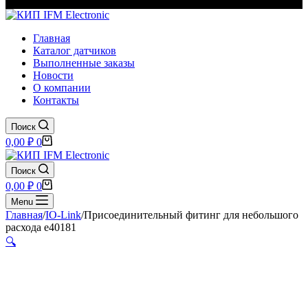
Главная
Каталог датчиков
Выполненные заказы
Новости
О компании
Контакты
Поиск
Корзина
0,00
₽
0
Поиск
Корзина
0,00
₽
0
Menu
Главная
/
IO-Link
/
Присоединительный фитинг для небольшого
расхода e40181
🔍