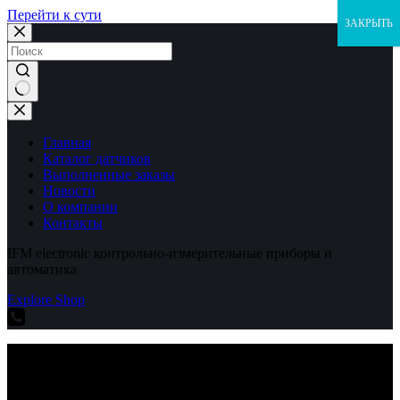
Перейти к сути
ЗАКРЫТЬ
Ничего
не
найдено
Главная
Каталог датчиков
Выполненные заказы
Новости
О компании
Контакты
IFM electronic контрольно-измерительные приборы и
автоматика
Explore Shop
IFM electronic контрольно-измерительные приборы и
автоматика