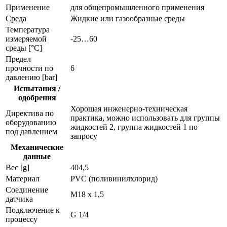
Применение
для общепромышленного применения
Среда
Жидкие или газообразные среды
Температура
измеряемой
-25…60
среды [°C]
Предел
прочности по
6
давлению [bar]
Испытания /
одобрения
Хорошая инженерно-техническая
Директива по
практика, можно использовать для группы
оборудованию
жидкостей 2, группа жидкостей 1 по
под давлением
запросу
Механические
данные
Вес [g]
404,5
Материал
PVC (поливинилхлорид)
Соединение
M18 x 1,5
датчика
Подключение к
G 1/4
процессу