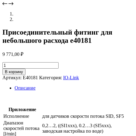
Присоединительный фитинг для
небольшого расхода e40181
9 771,00
₽
Количество
товара
В корзину
Присоединительный
Артикул:
E40181
Категория:
IO-Link
фитинг
для
Описание
небольшого
расхода
e40181
Приложение
Исполнение
для датчиков скорости потока SID, SF5
Диапазон
0,2…2, ((SI1xxx), 0.2…3 (SI5xxx),
скоростей потока
заводская настройка по воде)
[l/min]