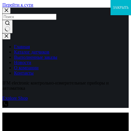
Перейти к сути
ЗАКРЫТЬ
Ничего
не
найдено
Главная
Каталог датчиков
Выполненные заказы
Новости
О компании
Контакты
IFM electronic контрольно-измерительные приборы и
автоматика
Explore Shop
IFM electronic контрольно-измерительные приборы и
автоматика