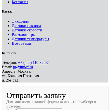
Контакты
Каталог
Энкодеры
Датчики наклона
Датчики скорости
Расходометры
Датчики температуры
Все товары
Контакты
Телефон:
+7 (499) 110-32-07
Email:
pr@ifm-rf.ru
Адрес: г. Москва,
ул. Большая Почтовая,
д. 26в ст2
Отправить заявку
Для заполнения данной формы включите JavaScript в
браузере.