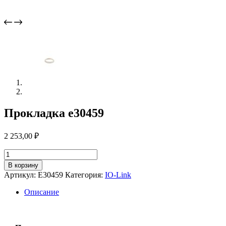
Прокладка e30459
2 253,00
₽
Количество
товара
В корзину
Прокладка
Артикул:
E30459
Категория:
IO-Link
e30459
Описание