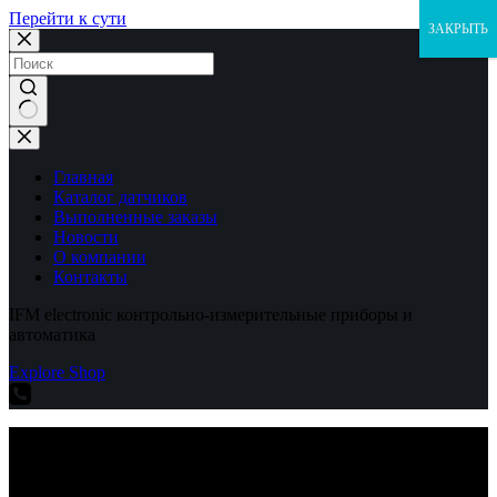
Перейти к сути
ЗАКРЫТЬ
Ничего
не
найдено
Главная
Каталог датчиков
Выполненные заказы
Новости
О компании
Контакты
IFM electronic контрольно-измерительные приборы и
автоматика
Explore Shop
IFM electronic контрольно-измерительные приборы и
автоматика