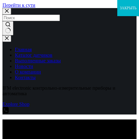
Перейти к сути
ЗАКРЫТЬ
Ничего
не
найдено
Главная
Каталог датчиков
Выполненные заказы
Новости
О компании
Контакты
IFM electronic контрольно-измерительные приборы и
автоматика
Explore Shop
IFM electronic контрольно-измерительные приборы и
автоматика