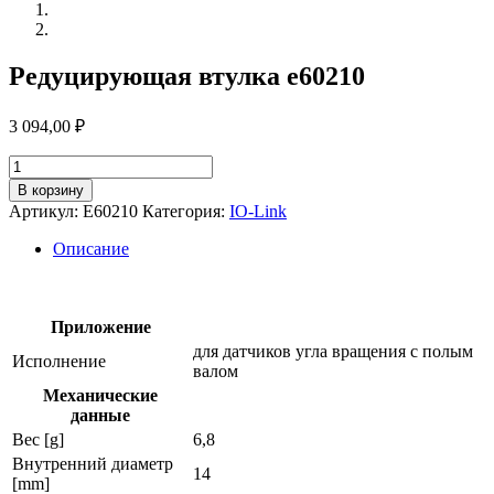
Редуцирующая втулка e60210
3 094,00
₽
Количество
товара
В корзину
Редуцирующая
Артикул:
E60210
Категория:
IO-Link
втулка
e60210
Описание
Приложение
для датчиков угла вращения с полым
Исполнение
валом
Механические
данные
Вес [g]
6,8
Внутренний диаметр
14
[mm]