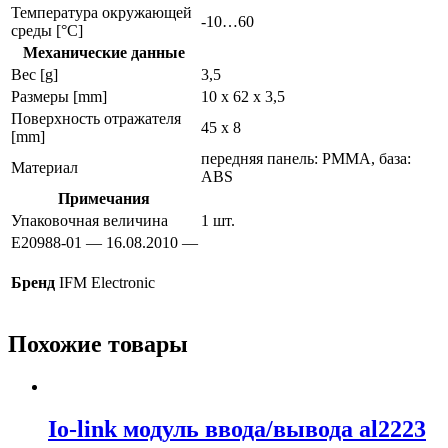
Температура окружающей
-10…60
среды [°C]
Механические данные
Вес [g]
3,5
Размеры [mm]
10 x 62 x 3,5
Поверхность отражателя
45 x 8
[mm]
передняя панель: PMMA, база:
Материал
ABS
Примечания
Упаковочная величина
1 шт.
E20988-01 — 16.08.2010 —
Бренд
IFM Electronic
Похожие товары
Io-link модуль ввода/вывода al2223