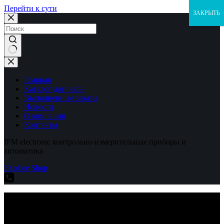
Перейти к сути
ЗАКРЫТЬ
Ничего
не
найдено
Главная
Каталог датчиков
Выполненные заказы
Новости
О компании
Контакты
IFM electronic контрольно-измерительные приборы и
автоматика
Explore Shop
IFM electronic контрольно-измерительные приборы и
автоматика