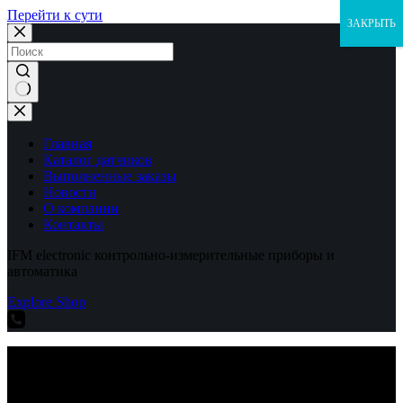
Перейти к сути
ЗАКРЫТЬ
Ничего
не
найдено
Главная
Каталог датчиков
Выполненные заказы
Новости
О компании
Контакты
IFM electronic контрольно-измерительные приборы и
автоматика
Explore Shop
IFM electronic контрольно-измерительные приборы и
автоматика