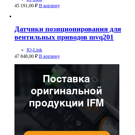
45 191,00
₽
В корзину
Датчики позиционирования для
вентильных приводов mvq201
IO-Link
47 848,00
₽
В корзину