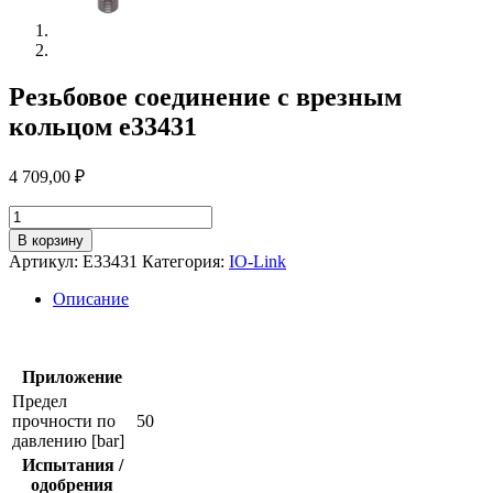
Резьбовое соединение с врезным
кольцом e33431
4 709,00
₽
Количество
товара
В корзину
Резьбовое
Артикул:
E33431
Категория:
IO-Link
соединение
с
Описание
врезным
кольцом
e33431
Приложение
Предел
прочности по
50
давлению [bar]
Испытания /
одобрения