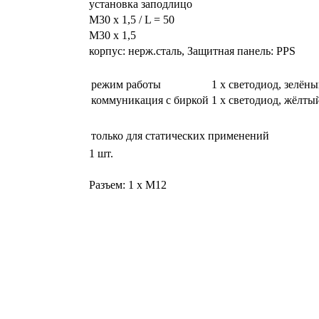
установка заподлицо
M30 x 1,5 / L = 50
M30 x 1,5
корпус: нерж.сталь, Защитная панель: PPS
режим работы
1 x светодиод, зелён
коммуникация с биркой
1 x светодиод, жёлты
только для статических применений
1 шт.
Разъем: 1 x M12