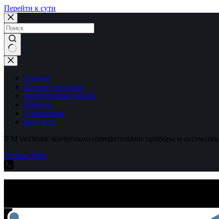
Перейти к сути
Ничего
не
найдено
Главная
Каталог датчиков
Выполненные заказы
Новости
О компании
Контакты
IFM electronic контрольно-измерительные приборы и автоматик
Explore Shop
IFM electronic контрольно-измерительные приборы и автоматик