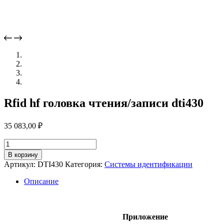
Rfid hf головка чтения/записи dti430
35 083,00
₽
Количество
товара
В корзину
Rfid
Артикул:
DTI430
Категория:
Системы идентификации
hf
головка
Описание
чтения/
записи
dti430
Приложение