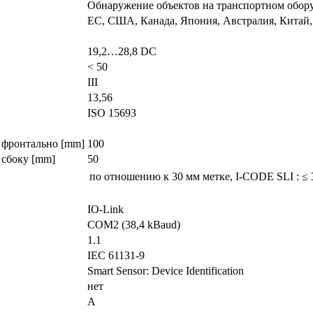
Обнаружение объектов на транспортном обор
ЕС, США, Канада, Япония, Австралия, Китай,
19,2…28,8 DC
< 50
III
13,56
ISO 15693
фронтально [mm]
100
сбоку [mm]
50
по отношению к 30 мм метке, I-CODE SLI
:
≤ 
IO-Link
COM2 (38,4 kBaud)
1.1
IEC 61131-9
Smart Sensor: Device Identification
нет
A