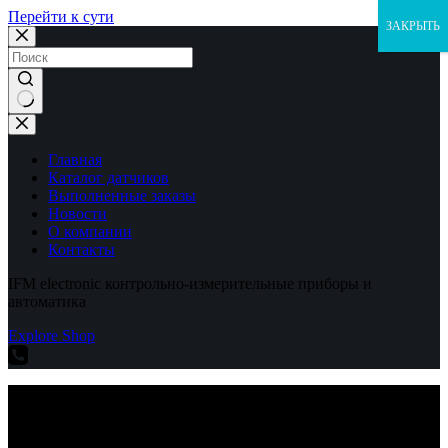
Перейти к сути
ЗАКРЫТЬ
Ничего
не
найдено
Главная
Каталог датчиков
Выполненные заказы
Новости
О компании
Контакты
IFM electronic контрольно-измерительные приборы и
автоматика
Explore Shop
IFM electronic контрольно-измерительные приборы и
автоматика