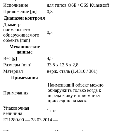
Исполнение
для типов O6E / O6S Kunststoff
Приложение [m]
0,8
Диапазон контроля
Диаметр
наименьшего
0,3
обнаруживаемого
объекта [mm]
Механические
данные
Вес [g]
4,5
Размеры [mm]
33,5 x 12,5 x 2,8
Материал
нерж. сталь (1.4310 / 301)
Примечания
Наименьший объект можно
обнаружить только когда к
Примечания
передатчику и приёмнику
присоединена маска.
Упаковочная
1 шт.
величина
E21280-00 — 28.03.2014 —