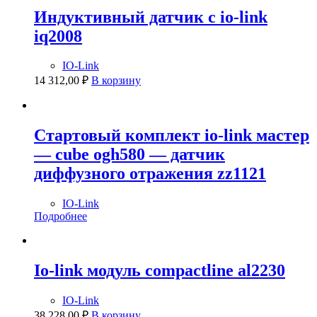
Индуктивный датчик с io-link
iq2008
IO-Link
14 312,00
₽
В корзину
Стартовый комплект io-link мастер
— cube ogh580 — датчик
диффузного отражения zz1121
IO-Link
Подробнее
Io-link модуль compactline al2230
IO-Link
38 228,00
₽
В корзину