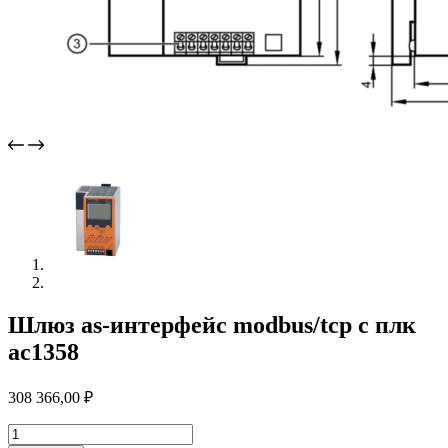
Шлюз as-интерфейс modbus/tcp с плк
ac1358
308 366,00
₽
Количество