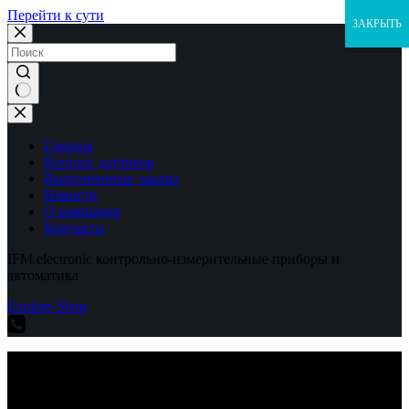
Перейти к сути
ЗАКРЫТЬ
Ничего
не
найдено
Главная
Каталог датчиков
Выполненные заказы
Новости
О компании
Контакты
IFM electronic контрольно-измерительные приборы и
автоматика
Explore Shop
IFM electronic контрольно-измерительные приборы и
автоматика