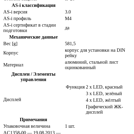
AS-i классификация
AS-i версия
3.0
AS-i профиль
M4
AS-i сертификат в стадии
да
подготовки
Механические данные
Вес [g]
581,5
корпус для установки на DIN
Корпус
рейку
алюминий, стальной лист
Материал
оцинкованный
Дисплеи / Элементы
управления
Функция
2 x LED, красный
3 x LED, зелёный
Дисплей
4 x LED, жёлтый
Графический ЖК-
дисплей
Примечания
Упаковочная величина
1 шт.
AC1358-00 — 19.08.2013 —