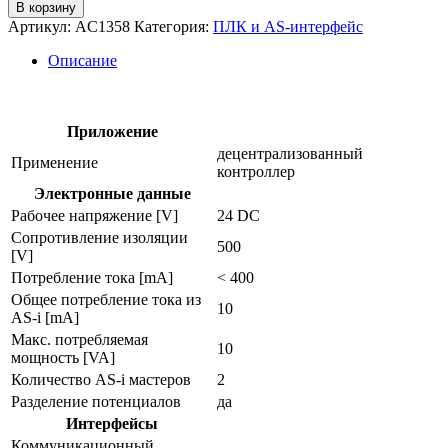
товара
В корзину
Шлюз
Артикул:
AC1358
Категория:
ПЛК и AS-интерфейс
as-
интерфейс
Описание
modbus/tcp
с
плк
ac1358
Приложение
децентрализованный
Применение
контроллер
Электронные данные
Рабочее напряжение [V]
24 DC
Сопротивление изоляции
500
[V]
Потребление тока [mA]
< 400
Общее потребление тока из
10
AS-i [mA]
Макс. потребляемая
10
мощность [VA]
Количество AS-i мастеров
2
Разделение потенциалов
да
Интерфейсы
Коммуникационный