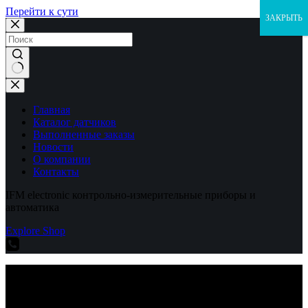
Перейти к сути
ЗАКРЫТЬ
Ничего
не
найдено
Главная
Каталог датчиков
Выполненные заказы
Новости
О компании
Контакты
IFM electronic контрольно-измерительные приборы и
автоматика
Explore Shop
IFM electronic контрольно-измерительные приборы и
автоматика