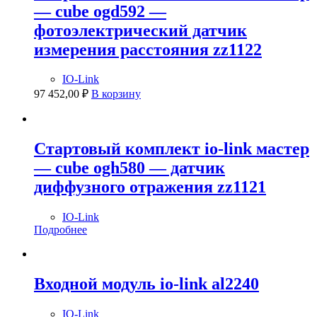
— cube ogd592 —
фотоэлектрический датчик
измерения расстояния zz1122
IO-Link
97 452,00
₽
В корзину
Стартовый комплект io-link мастер
— cube ogh580 — датчик
диффузного отражения zz1121
IO-Link
Подробнее
Входной модуль io-link al2240
IO-Link