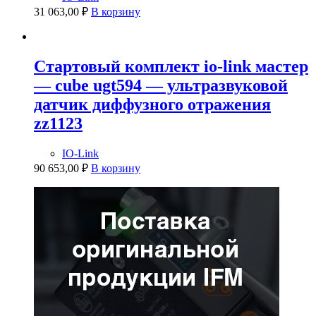
31 063,00
₽
В корзину
Стартовый комплект io-link мастер
— cube ugt594 — ультразвуковой
датчик диффузного отражения
zz1123
IO-Link
90 653,00
₽
В корзину