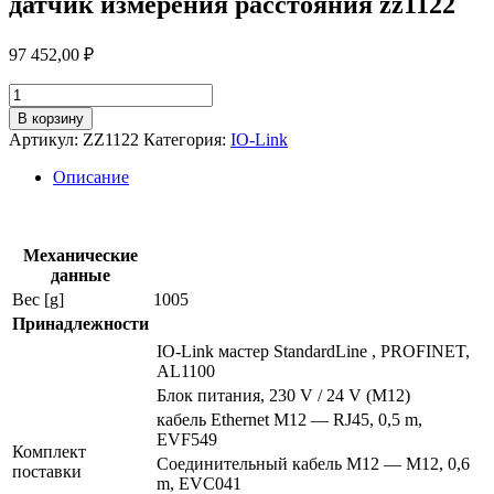
датчик измерения расстояния zz1122
97 452,00
₽
Количество
товара
В корзину
Стартовый
Артикул:
ZZ1122
Категория:
IO-Link
комплект
io-
Описание
link
мастер
-
cube
Механические
ogd592
данные
-
Вес [g]
1005
фотоэлектрический
Принадлежности
датчик
измерения
IO-Link мастер StandardLine , PROFINET,
расстояния
AL1100
zz1122
Блок питания, 230 V / 24 V (M12)
кабель Ethernet M12 — RJ45, 0,5 m,
EVF549
Комплект
Соединительный кабель M12 — M12, 0,6
поставки
m, EVC041