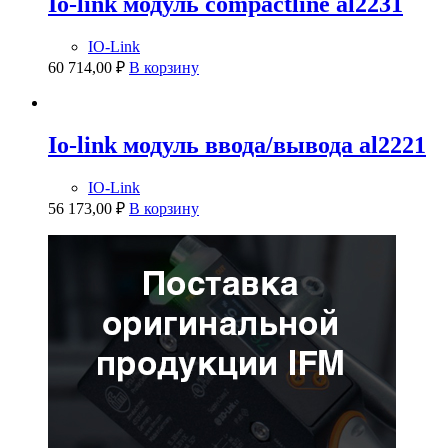
Io-link модуль compactline al2231
IO-Link
60 714,00
₽
В корзину
Io-link модуль ввода/вывода al2221
IO-Link
56 173,00
₽
В корзину