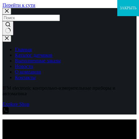
Перейти к сути
ЗАКРЫТЬ
Ничего
не
найдено
Главная
Каталог датчиков
Выполненные заказы
Новости
О компании
Контакты
IFM electronic контрольно-измерительные приборы и
автоматика
Explore Shop
IFM electronic контрольно-измерительные приборы и
автоматика