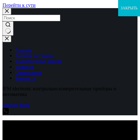
Перейти к сути
ЗАКРЫТЬ
Ничего
не
найдено
Главная
Каталог датчиков
Выполненные заказы
Новости
О компании
Контакты
IFM electronic контрольно-измерительные приборы и
автоматика
Explore Shop
IFM electronic контрольно-измерительные приборы и
автоматика