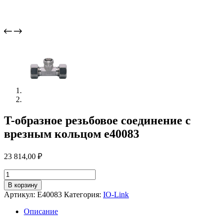
T-образное резьбовое соединение с
врезным кольцом e40083
23 814,00
₽
Количество
товара
В корзину
T-
Артикул:
E40083
Категория:
IO-Link
образное
резьбовое
Описание
соединение