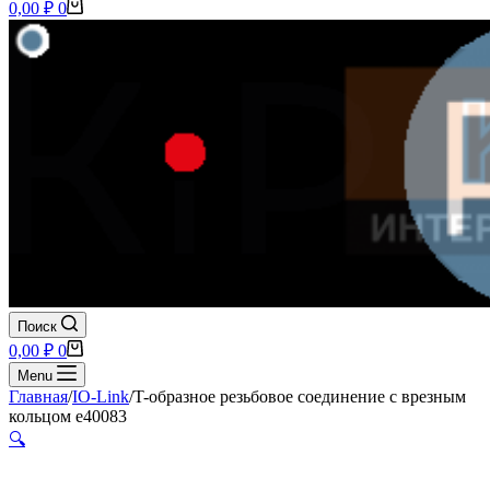
Корзина
0,00
₽
0
Поиск
Корзина
0,00
₽
0
Menu
Главная
/
IO-Link
/
T-образное резьбовое соединение с врезным
кольцом e40083
🔍