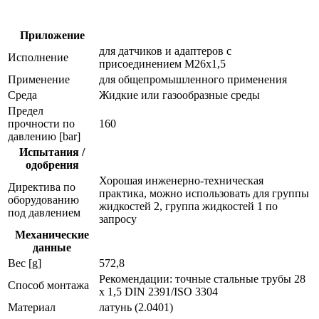
с
врезным
кольцом
Приложение
e40083
для датчиков и адаптеров с
Исполнение
присоединением M26x1,5
Применение
для общепромышленного применения
Среда
Жидкие или газообразные среды
Предел
прочности по
160
давлению [bar]
Испытания /
одобрения
Хорошая инженерно-техническая
Директива по
практика, можно использовать для группы
оборудованию
жидкостей 2, группа жидкостей 1 по
под давлением
запросу
Механические
данные
Вес [g]
572,8
Рекомендации: точные стальные трубы 28
Способ монтажа
x 1,5 DIN 2391/ISO 3304
Материал
латунь (2.0401)