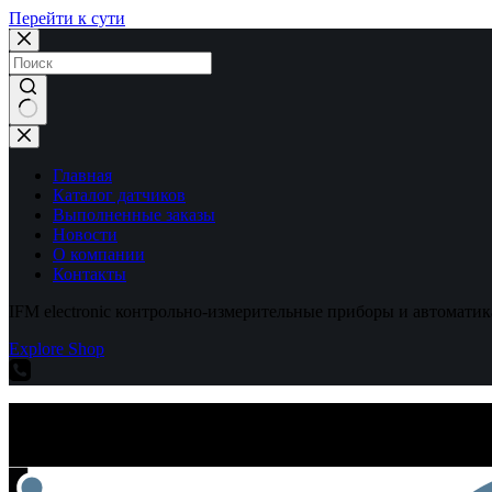
Перейти к сути
Ничего
не
найдено
Главная
Каталог датчиков
Выполненные заказы
Новости
О компании
Контакты
IFM electronic контрольно-измерительные приборы и автоматик
Explore Shop
IFM electronic контрольно-измерительные приборы и автоматик