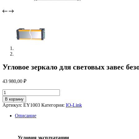
Угловое зеркало для световых завес без
43 980,00
₽
Количество
товара
В корзину
Угловое
Артикул:
EY1003
Категория:
IO-Link
зеркало
для
Описание
световых
завес
безопасности
ey1003
Условия эксплуатации