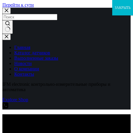
Перейти к сути
ЗАКРЫТЬ
Ничего
не
найдено
Главная
Каталог датчиков
Выполненные заказы
Новости
О компании
Контакты
IFM electronic контрольно-измерительные приборы и
автоматика
Explore Shop
IFM electronic контрольно-измерительные приборы и
автоматика