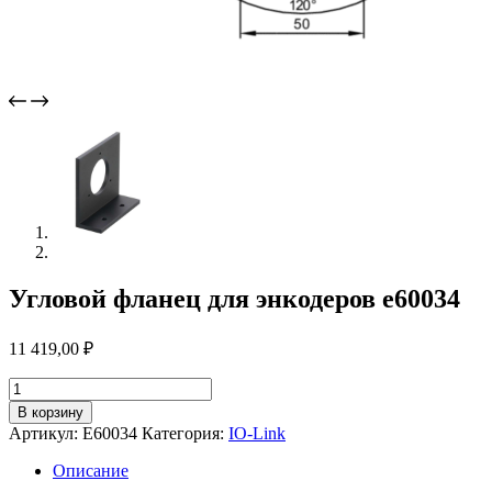
Угловой фланец для энкодеров e60034
11 419,00
₽
Количество
товара
В корзину
Угловой
Артикул:
E60034
Категория:
IO-Link
фланец
для
Описание
энкодеров