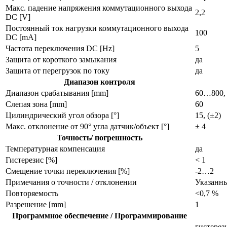
Макс. падение напряжения коммутационного выхода
2,2
DC [V]
Постоянный ток нагрузки коммутационного выхода
100
DC [mA]
Частота переключения DC [Hz]
5
Защита от короткого замыкания
да
Защита от перегрузок по току
да
Диапазон контроля
Диапазон срабатывания [mm]
60…800, 
Слепая зона [mm]
60
Цилиндрический угол обзора [°]
15, (±2)
Макс. отклонение от 90° угла датчик/объект [°]
± 4
Точность/ погрешность
Температурная компенсация
да
Гистерезис [%]
< 1
Смещение точки переключения [%]
-2…2
Примечания о точности / отклонении
Указанны
Повторяемость
<0,7 %
Разрешение [mm]
1
Программное обеспечение / Программирование
гистерез