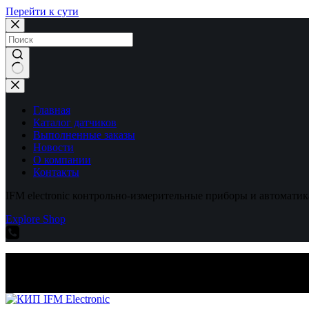
Перейти к сути
Ничего
не
найдено
Главная
Каталог датчиков
Выполненные заказы
Новости
О компании
Контакты
IFM electronic контрольно-измерительные приборы и автоматик
Explore Shop
IFM electronic контрольно-измерительные приборы и автоматик