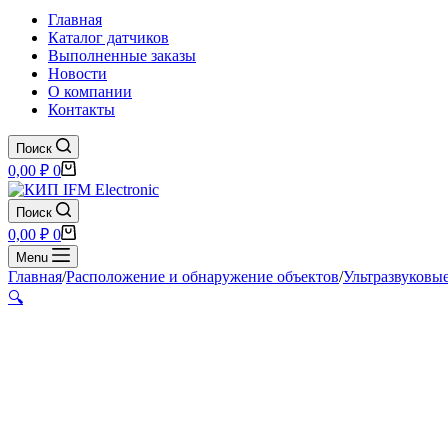
Главная
Каталог датчиков
Выполненные заказы
Новости
О компании
Контакты
Поиск
Корзина
0,00
₽
0
Поиск
Корзина
0,00
₽
0
Menu
Главная
/
Расположение и обнаружение объектов
/
Ультразвуковы
🔍