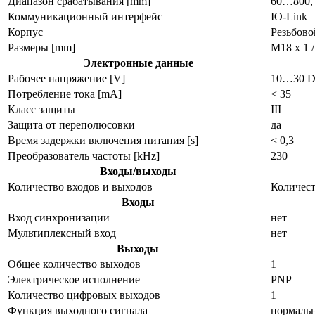
Диапазон срабатывания [mm]
60…800, 
Коммуникационный интерфейс
IO-Link
Корпус
Резьбово
Размеры [mm]
M18 x 1 /
Электронные данные
Рабочее напряжение [V]
10…30 DC,
Потребление тока [mA]
< 35
Класс защиты
III
Защита от переполюсовки
да
Время задержки включения питания [s]
< 0,3
Преобразователь частоты [kHz]
230
Входы/выходы
Количество входов и выходов
Количест
Входы
Вход синхронизации
нет
Мультиплексный вход
нет
Выходы
Общее количество выходов
1
Электрическое исполнение
PNP
Количество цифровых выходов
1
Функция выходного сигнала
нормальн