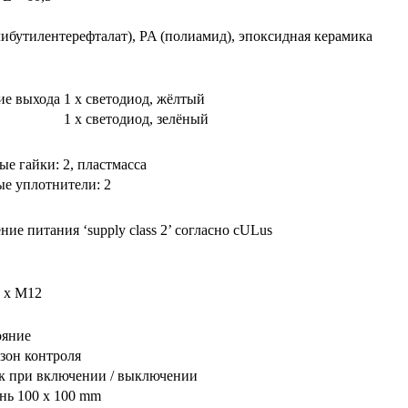
ибутилентерефталат), PA (полиамид), эпоксидная керамика
ие выхода
1 x светодиод, жёлтый
1 x светодиод, зелёный
е гайки: 2, пластмасса
ые уплотнители: 2
ие питания ‘supply class 2’ согласно cULus
1 x M12
ояние
зон контроля
к при включении / выключении
ь 100 x 100 mm