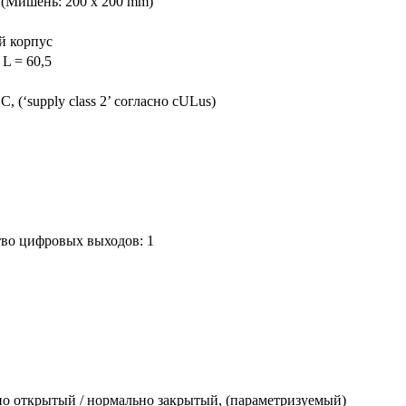
(Мишень: 200 x 200 mm)
й корпус
 L = 60,5
 (‘supply class 2’ согласно cULus)
во цифровых выходов: 1
о открытый / нормально закрытый, (параметризуемый)