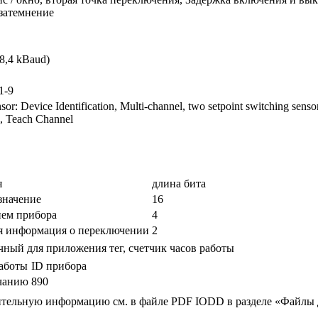
 затемнение
,4 kBaud)
1-9
sor: Device Identification, Multi-channel, two setpoint switching senso
, Teach Channel
я
длина бита
значение
16
ием прибора
4
я информация о переключении
2
ный для приложения тег, счетчик часов работы
аботы
ID прибора
чанию
890
тельную информацию см. в файле PDF IODD в разделе «Файлы д