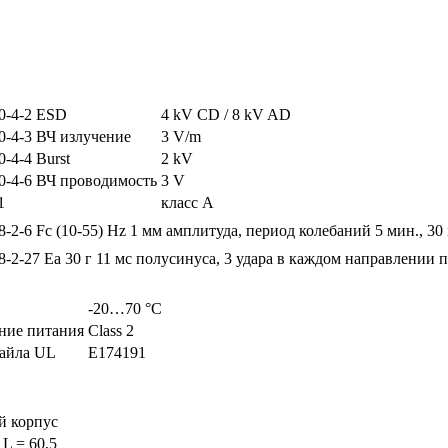
0-4-2 ESD
4 kV CD / 8 kV AD
0-4-3 ВЧ излучение
3 V/m
-4-4 Burst
2 kV
0-4-6 ВЧ проводимость
3 V
1
класс A
-2-6 Fc
(10-55) Hz 1 мм амплитуда, период колебаний 5 мин., 30
8-2-27 Ea
30 г 11 мс полусинуса, 3 удара в каждом направлении 
-20…70 °C
ние питания
Class 2
айла UL
E174191
й корпус
 L = 60,5