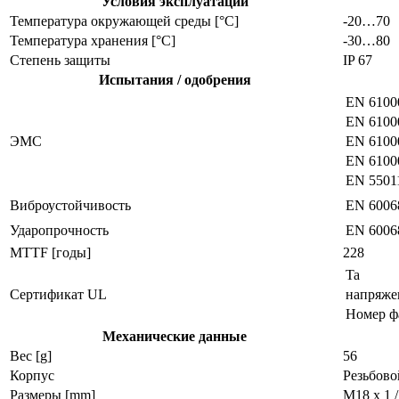
Условия эксплуатации
Температура окружающей среды [°C]
-20…70
Температура хранения [°C]
-30…80
Степень защиты
IP 67
Испытания / одобрения
EN 6100
EN 6100
ЭMC
EN 61000
EN 6100
EN 5501
Виброустойчивость
EN 60068
Ударопрочность
EN 6006
MTTF [годы]
228
Ta
Сертификат UL
напряже
Номер ф
Механические данные
Вес [g]
56
Корпус
Резьбово
Размеры [mm]
M18 x 1 /