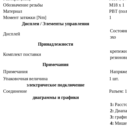
Обозначение резьбы
M18 x 1
Материал
PBT (пол
Момент затяжки [Nm]
1
Дисплеи / Элементы управления
Состоян
Дисплей
эхо
Принадлежности
крепежны
Комплект поставки
резинов
Примечания
Примечания
Напряжен
Упаковочная величина
1 шт.
электрическое подключение
Соединение
Разъем: 
диаграммы и графики
1:
Расст
2:
Диапа
3:
графи
4:
Мишен