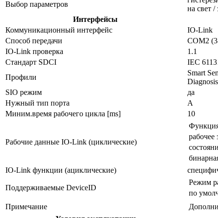
Выбор параметров
на свет /
Интерфейсы
Коммуникационный интерфейс
IO-Link
Способ передачи
COM2 (38
IO-Link проверка
1.1
Стандарт SDCI
IEC 6113
Smart Sen
Профили
Diagnosis
SIO режим
да
Нужный тип порта
A
Миним.время рабочего цикла [ms]
10
Функци
рабочее 
Рабочие данные IO-Link (циклические)
состоян
бинарна
IO-Link функции (ациклические)
специфич
Режим р
Поддерживаемые DeviceID
по умол
Примечание
Дополни