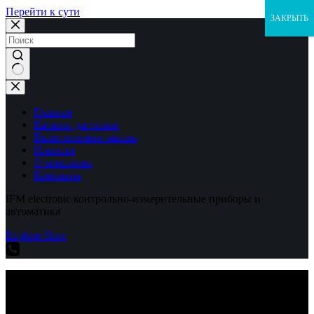
Перейти к сути
ЗАКРЫТЬ
Ничего
не
найдено
Главная
Каталог датчиков
Выполненные заказы
Новости
О компании
Контакты
IFM electronic контрольно-измерительные приборы и
автоматика
Explore Shop
IFM electronic контрольно-измерительные приборы и
автоматика