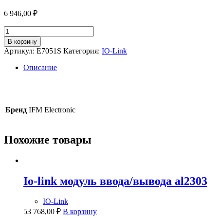
6 946,00
₽
Количество
товара
В корзину
Usb-
Артикул:
E7051S
Категория:
IO-Link
кабель
e7051s
Описание
Бренд
IFM Electronic
Похожие товары
Io-link модуль ввода/вывода al2303
IO-Link
53 768,00
₽
В корзину