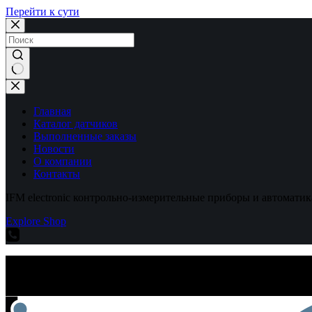
Перейти к сути
Ничего
не
найдено
Главная
Каталог датчиков
Выполненные заказы
Новости
О компании
Контакты
IFM electronic контрольно-измерительные приборы и автоматик
Explore Shop
IFM electronic контрольно-измерительные приборы и автоматик