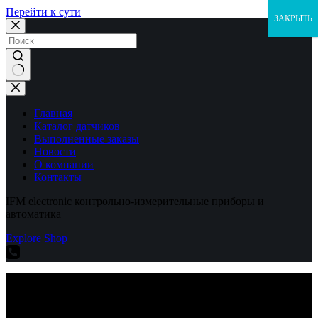
Перейти к сути
ЗАКРЫТЬ
Ничего
не
найдено
Главная
Каталог датчиков
Выполненные заказы
Новости
О компании
Контакты
IFM electronic контрольно-измерительные приборы и
автоматика
Explore Shop
IFM electronic контрольно-измерительные приборы и
автоматика