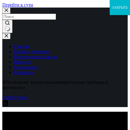
Перейти к сути
ЗАКРЫТЬ
Ничего
не
найдено
Главная
Каталог датчиков
Выполненные заказы
Новости
О компании
Контакты
IFM electronic контрольно-измерительные приборы и
автоматика
Explore Shop
IFM electronic контрольно-измерительные приборы и
автоматика