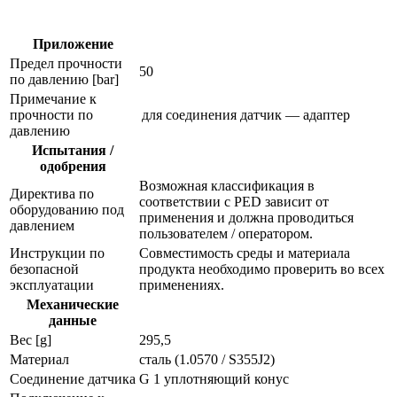
физических
величин
e30060
Приложение
Предел прочности
50
по давлению [bar]
Примечание к
прочности по
для соединения датчик — адаптер
давлению
Испытания /
одобрения
Возможная классификация в
Директива по
соответствии с PED зависит от
оборудованию под
применения и должна проводиться
давлением
пользователем / оператором.
Инструкции по
Совместимость среды и материала
безопасной
продукта необходимо проверить во всех
эксплуатации
применениях.
Механические
данные
Вес [g]
295,5
Материал
сталь (1.0570 / S355J2)
Соединение датчика
G 1 уплотняющий конус