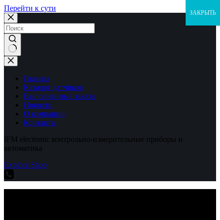
Перейти к сути
ЗАКРЫТЬ
Ничего
не
найдено
Главная
Каталог датчиков
Выполненные заказы
Новости
О компании
Контакты
IFM electronic контрольно-измерительные приборы и
автоматика
Explore Shop
IFM electronic контрольно-измерительные приборы и
автоматика