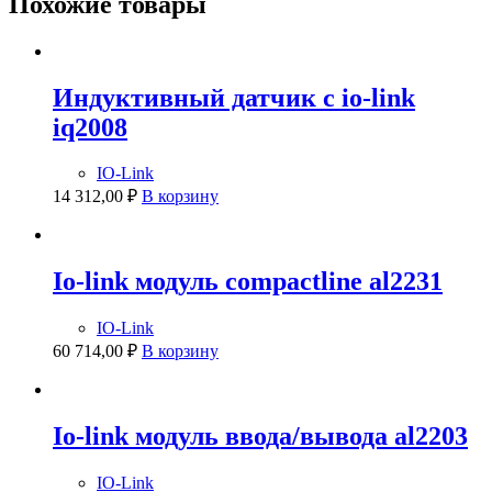
Похожие товары
Индуктивный датчик с io-link
iq2008
IO-Link
14 312,00
₽
В корзину
Io-link модуль compactline al2231
IO-Link
60 714,00
₽
В корзину
Io-link модуль ввода/вывода al2203
IO-Link