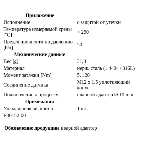
физических
величин
e30152
Приложение
Исполнение
с защитой от утечки
Температура измеряемой среды
< 250
[°C]
Предел прочности по давлению
50
[bar]
Механические данные
Вес [g]
31,8
Материал
нерж. сталь (1.4404 / 316L)
Момент затяжки [Nm]
5…20
M12 x 1,5 уплотняющий
Соединение датчика
конус
Подключение к процессу
вварной адаптер Ø 19 mm
Примечания
Упаковочная величина
1 шт.
E30152-00 —
Обозначение продукции
вварной адаптер