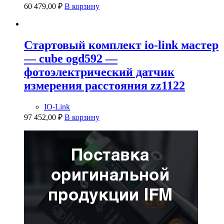
60 479,00
₽
В корзину
Стартовый комплект io-link мастер
— cube ogd592 —
фотоэлектрический датчик
измерения расстояния zz1122
IO-Link
97 452,00
₽
В корзину