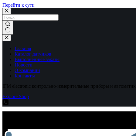
Перейти к сути
Ничего
не
найдено
Главная
Каталог датчиков
Выполненные заказы
Новости
О компании
Контакты
IFM electronic контрольно-измерительные приборы и автоматик
Explore Shop
IFM electronic контрольно-измерительные приборы и автоматик