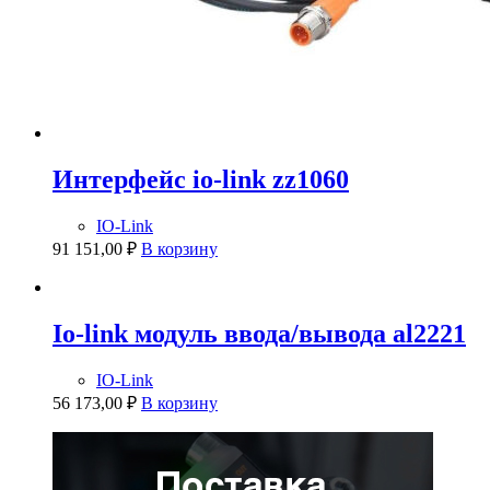
Интерфейс io-link zz1060
IO-Link
91 151,00
₽
В корзину
Io-link модуль ввода/вывода al2221
IO-Link
56 173,00
₽
В корзину