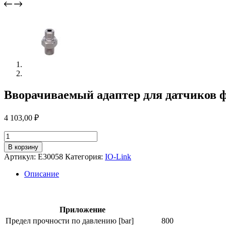
Вворачиваемый адаптер для датчиков 
4 103,00
₽
Количество
товара
В корзину
Вворачиваемый
Артикул:
E30058
Категория:
IO-Link
адаптер
для
Описание
датчиков
физических
величин
e30058
Приложение
Предел прочности по давлению [bar]
800