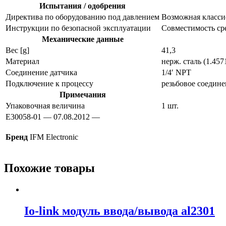
Испытания / одобрения
Директива по оборудованию под давлением
Возможная классиф
Инструкции по безопасной эксплуатации
Совместимость ср
Механические данные
Вес [g]
41,3
Материал
нерж. сталь (1.457
Соединение датчика
1/4′ NPT
Подключение к процессу
резьбовое соедине
Примечания
Упаковочная величина
1 шт.
E30058-01 — 07.08.2012 —
Бренд
IFM Electronic
Похожие товары
Io-link модуль ввода/вывода al2301