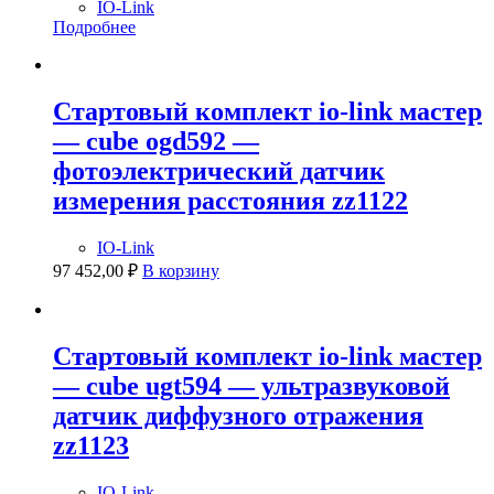
IO-Link
Подробнее
Стартовый комплект io-link мастер
— cube ogd592 —
фотоэлектрический датчик
измерения расстояния zz1122
IO-Link
97 452,00
₽
В корзину
Стартовый комплект io-link мастер
— cube ugt594 — ультразвуковой
датчик диффузного отражения
zz1123
IO-Link