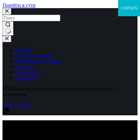
Перейти к сути
ЗАКРЫТЬ
Ничего
не
найдено
Главная
Каталог датчиков
Выполненные заказы
Новости
О компании
Контакты
IFM electronic контрольно-измерительные приборы и
автоматика
Explore Shop
IFM electronic контрольно-измерительные приборы и
автоматика