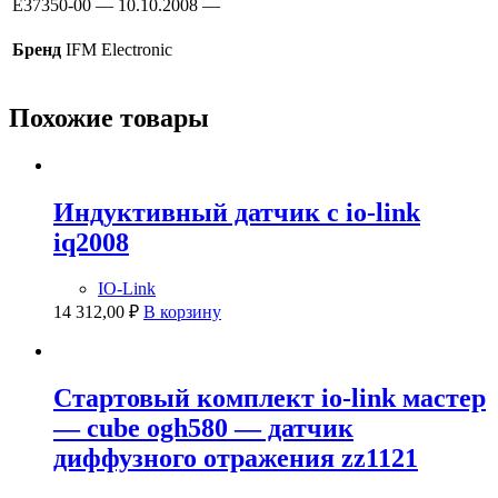
E37350-00 — 10.10.2008 —
Бренд
IFM Electronic
Похожие товары
Индуктивный датчик с io-link
iq2008
IO-Link
14 312,00
₽
В корзину
Стартовый комплект io-link мастер
— cube ogh580 — датчик
диффузного отражения zz1121